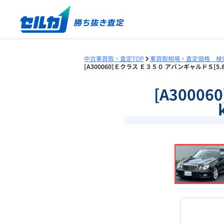
中古車買取・査定TOP
車買取相場・査定価格 検
[A300060]Ｅクラス Ｅ３５０ アバンギャルドＳ[5
[A3000
❮