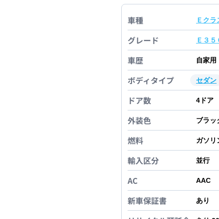
車種
Ｅクラ
グレード
Ｅ３５
車歴
自家用
ボディタイプ
セダン
ドア数
4
ドア
外装色
ブラッ
燃料
ガソリ
輸入区分
並行
AC
AAC
新車保証書
あり