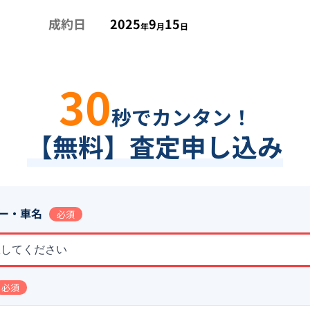
成約日
2025
9
15
年
月
日
30
秒でカンタン！
【無料】査定申し込み
ー・車名
必須
択してください
必須