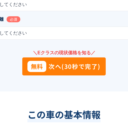
してください
離
必須
してください
＼Eクラスの現状価格を知る／
無料
次へ(30秒で完了)
この車の基本情報