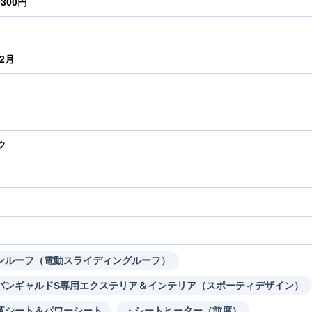
0300円
年2月
ク
り
ンルーフ（電動スライディングルーフ）
バンギャルドS専用エクステリア＆インテリア（スポーティデザイン）
革シート＆パワーシート
・シートヒーター（前席）