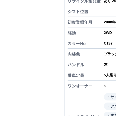
リサイクル預託金
あり 2
シフト位置
-
初度登録年月
2008
駆動
2WD
カラーNo
C197
内装色
ブラッ
ハンドル
左
乗車定員
5
人乗
ワンオーナー
×
・サ
・ア
・本