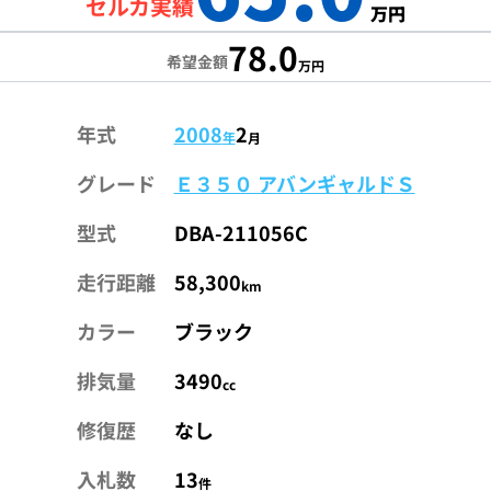
セルカ実績
万円
78.0
希望金額
万円
年式
2008
2
年
月
グレード
Ｅ３５０ アバンギャルドＳ
型式
DBA-211056C
走行距離
58,300
km
カラー
ブラック
排気量
3490
cc
修復歴
なし
入札数
13
件