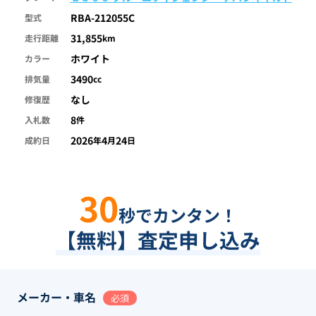
RBA-212055C
型式
31,855
走行距離
km
ホワイト
カラー
3490
排気量
cc
なし
修復歴
8
入札数
件
2026
4
24
成約日
年
月
日
30
秒でカンタン！
【無料】査定申し込み
メーカー・車名
必須