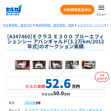
30秒簡単査定申込
メニュー
中古車買取・査定TOP
車買取相場・査定価格 検索
メルセデス・ベンツ
Ｅ
[A347460]Ｅクラス Ｅ３００ ブルーエフィ
シェンシー アバンギャルド[3.2万km/2012
年式]のオークション実績
❮
❯
1
/
18
2.6
52.6
万円
セルカ実績
万円
50.0
希望金額
万円
2012
9
年式
年
月
Ｅ３００ ブルーエフィシェンシー アバンギャルド
グレード