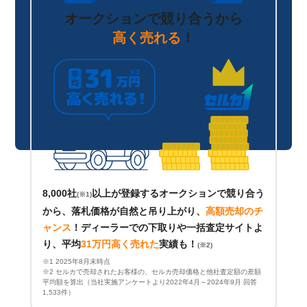
オークションで競り合うから
高く売れる
！
8,000社
以上が登録するオークションで競り合う
(※1)
から、落札価格が自然と吊り上がり、
高額売却のチ
ャンス
！
ディーラーでの下取りや一括査定サイトよ
り、平均
31万円高く売れた
実績も！
(※2)
※1 2025年8月末時点
※2 セルカで売却されたお客様の、セルカ売却価格と他社査定額の差額
平均額を算出（当社実施アンケートより2022年4月～2024年9月 回答
1,533件）