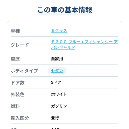
この車の基本情報
車種
Ｅクラス
Ｅ３００ ブルーエフィシェンシー ア
グレード
バンギャルド
車歴
自家用
ボディタイプ
セダン
ドア数
5
ドア
外装色
ホワイト
燃料
ガソリン
輸入区分
並行