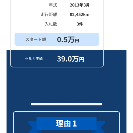
年式
2013年3月
走行距離
82,452
km
入札数
3
件
0.5
万
スタート額
円
39.0
万
円
セルカ実績
セルカが選ばれる理由