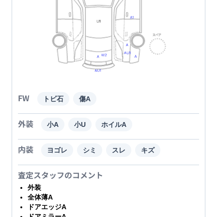
FW
トビ石
傷A
外装
小A
小U
ホイルA
内装
ヨゴレ
シミ
スレ
キズ
査定スタッフのコメント
外装
全体薄A
ドアエッジA
ドアミラーA