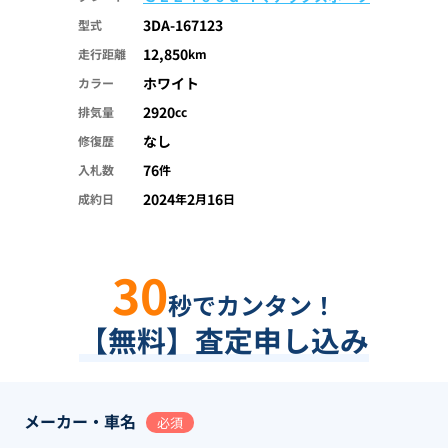
3DA-167123
型式
12,850
走行距離
km
ホワイト
カラー
2920
排気量
cc
なし
修復歴
76
入札数
件
2024
2
16
成約日
年
月
日
30
秒でカンタン！
【無料】査定申し込み
メーカー・車名
必須