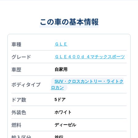
この車の基本情報
車種
ＧＬＥ
グレード
ＧＬＥ４００ｄ ４マチックスポーツ
車歴
自家用
SUV・クロスカントリー・ライトク
ボディタイプ
ロカン
ドア数
5
ドア
外装色
ホワイト
燃料
ディーゼル
輸入区分
並行