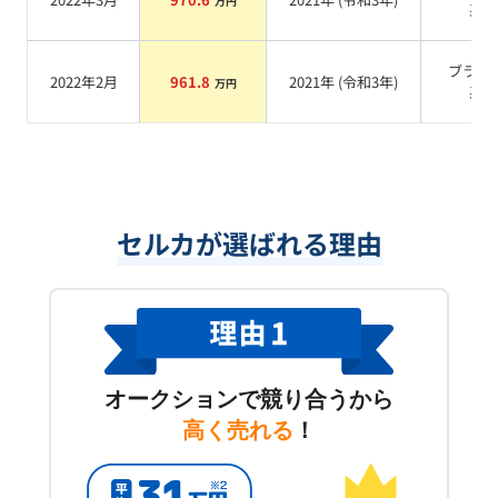
万円
系
ブラッ
2022年2月
961.8
2021
年 (
令和3年
)
万円
系
セルカが選ばれる理由
オークションで競り合うから
高く売れる
！