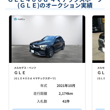
(ＧＬＥ)のオークション実績
メルセデス・ベンツ
メルセデス
ＧＬＥ
ＧＬＥ
(
ＧＬＥ４００ｄ ４マチックスポーツ
)
(
ＧＬＥ４０
年式
2021年10月
走行距離
2,174
km
入札数
41
件