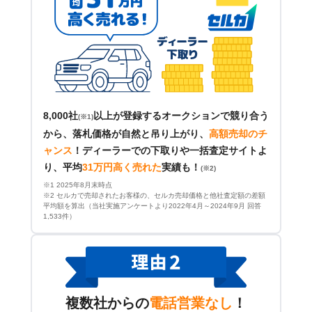
8,000社
以上が登録するオークションで競り合う
(※1)
から、落札価格が自然と吊り上がり、
高額売却のチ
ャンス
！
ディーラーでの下取りや一括査定サイトよ
り、平均
31万円高く売れた
実績も！
(※2)
※1 2025年8月末時点
※2 セルカで売却されたお客様の、セルカ売却価格と他社査定額の差額
平均額を算出（当社実施アンケートより2022年4月～2024年9月 回答
1,533件）
複数社からの
電話営業なし
！