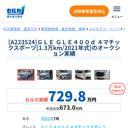
30秒簡単査定申込
メニュー
中古車買取・査定TOP
車買取相場・査定価格 検索
メルセデス・ベンツ
Ｇ
[A223524]ＧＬＥ ＧＬＥ４００ｄ ４マチッ
クスポーツ[1.3万km/2021年式]のオークシ
ョン実績
❮
❯
1
/
18
56.8
729.8
万円
セルカ実績
万円
673.0
希望金額
万円
2021
7
年式
年
月
ＧＬＥ４００ｄ ４マチックスポーツ
グレード