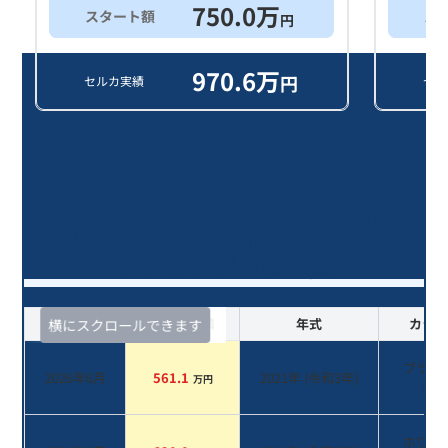
750.0
万
スタート額
ス
円
970.6
万
円
セルカ実績
セル
ＧＬＥ ＧＬＥ４００ｄ ４マチック
スポーツ/5年落ち(2021年式)のオー
クションデータ一覧
査定時期
セルカ実績
年式
カラー
横にスクロールできます
ブラッ
2026年6月
561.1
2021
年 (
令和3年
)
万円
系
ホワイ