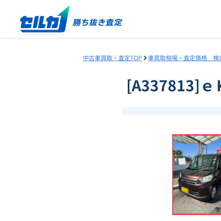
中古車買取・査定TOP
車買取相場・査定価格 検
[A337813
❮