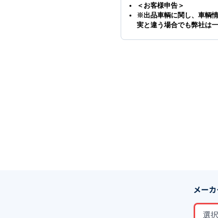
＜お客様申告＞
※出品車輌に関し、車輌
実と違う場合でも弊社は
メーカ
選