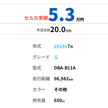
5.3
セルカ実績
万円
20.0
希望金額
万円
年式
2014
7
年
月
グレード
Ｇ
型式
DBA-B11A
走行距離
96,982
km
カラー
その他
排気量
650
cc