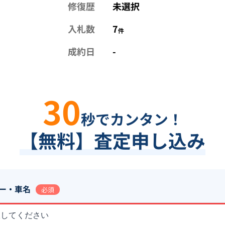
修復歴
未選択
入札数
7
件
成約日
-
30
秒でカンタン！
【無料】査定申し込み
ー・車名
必須
択してください