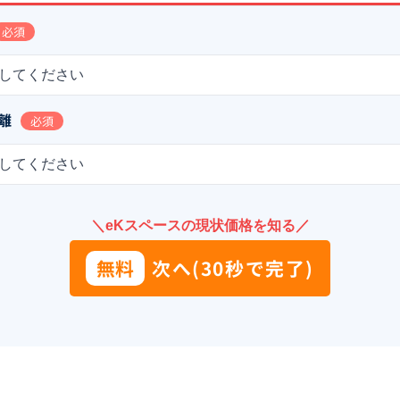
必須
してください
離
必須
してください
＼eKスペースの現状価格を知る／
無料
次へ(30秒で完了)