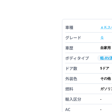
車種
ｅＫス
グレード
Ｇ
車歴
自家用
ボディタイプ
軽-RV
ドア数
5
ドア
外装色
その他
燃料
ガソリ
輸入区分
-
AC
-