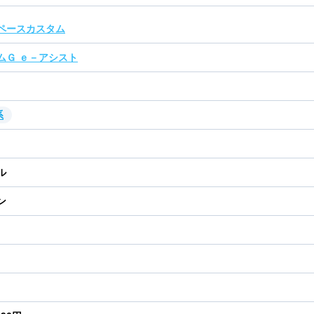
ペースカスタム
ムＧ ｅ－アシスト
系
ル
ン