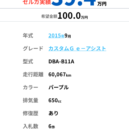
セルカ実績
万円
100.0
希望金額
万円
年式
2015
9
年
月
グレード
カスタムＧ ｅ－アシスト
型式
DBA-B11A
走行距離
60,067
km
カラー
パープル
排気量
650
cc
修復歴
あり
入札数
6
件