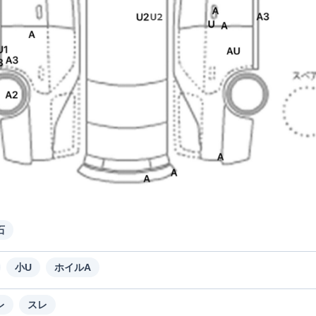
石
小U
ホイルA
レ
スレ