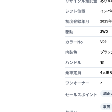
リサイクル預託金
あり 9
シフト位置
インパ
初度登録年月
2015
駆動
2WD
カラーNo
V09
内装色
ブラッ
ハンドル
右
乗車定員
4
人乗
ワンオーナー
×
セールスポイント
純正
取説