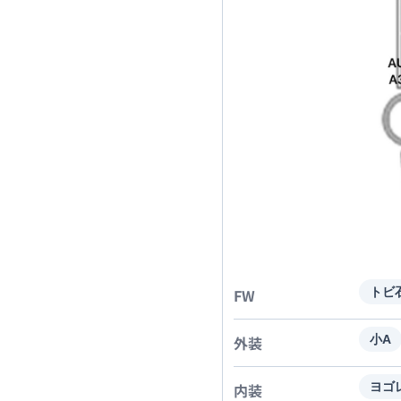
FW
トビ
外装
小A
内装
ヨゴ