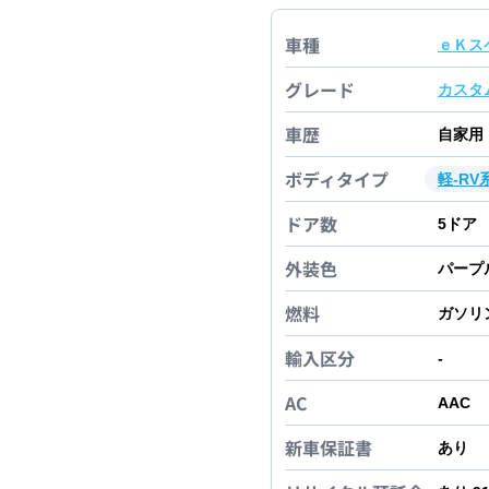
車種
ｅＫス
グレード
カスタ
車歴
自家用
ボディタイプ
軽-RV
ドア数
5
ドア
外装色
パープ
燃料
ガソリ
輸入区分
-
AC
AAC
新車保証書
あり