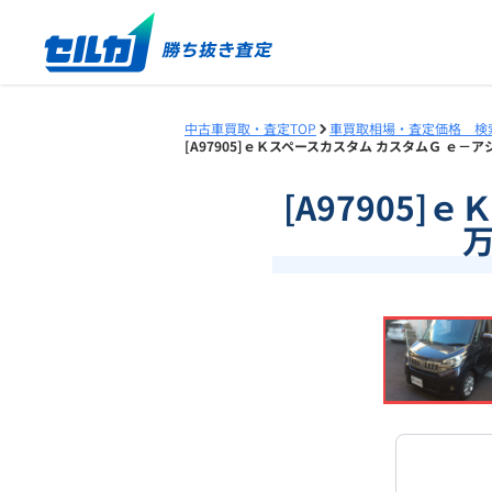
中古車買取・査定TOP
車買取相場・査定価格 検
[A97905]ｅＫスペースカスタム カスタムＧ ｅ－ア
[A97905]
万
❮