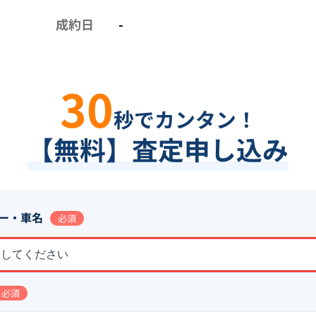
成約日
-
30
秒でカンタン！
【無料】査定申し込み
ー・車名
必須
択してください
必須