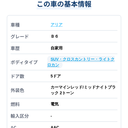
この車の基本情報
車種
アリア
グレード
Ｂ６
車歴
自家用
SUV・クロスカントリー・ライトク
ボディタイプ
ロカン
ドア数
5
ドア
カーマインレッド/ミッドナイトブラ
外装色
ック 2トーン
燃料
電気
輸入区分
-
AC
AAC