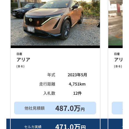
日産
日産
アリア
アリア
(
Ｂ６
)
(
Ｂ６
)
年式
2023年5月
走行距離
4,751
km
入札数
12
件
487.0
万
他社見積額
ス
円
471.0
万
円
セルカ実績
セル