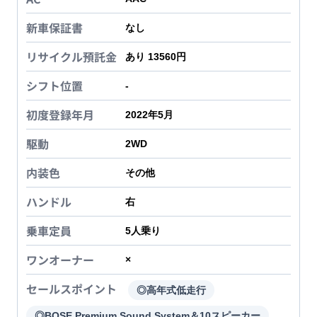
新車保証書
なし
リサイクル預託金
あり 13560円
シフト位置
-
初度登録年月
2022年5月
駆動
2WD
内装色
その他
ハンドル
右
乗車定員
5
人乗り
ワンオーナー
×
セールスポイント
◎高年式低走行
◎BOSE Premium Sound System＆10スピーカー