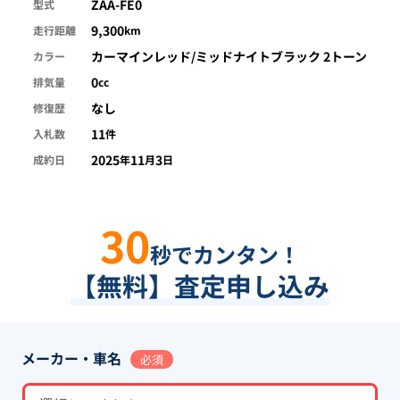
ZAA-FE0
型式
9,300
走行距離
km
カーマインレッド/ミッドナイトブラック 2トーン
カラー
0
排気量
cc
なし
修復歴
11
入札数
件
2025
11
3
成約日
年
月
日
30
秒でカンタン！
【無料】査定申し込み
メーカー・車名
必須