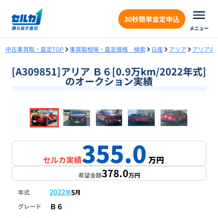
30秒簡単査定申込
メニュー
中古車買取・査定TOP
車買取相場・査定価格 検索
日産
アリア
アリアの
[A309851]アリア Ｂ６[0.9万km/2022年式]
のオークション実績
❮
❯
1
/
18
355.0
セルカ実績
万円
378.0
希望金額
万円
2022
5
年式
年
月
Ｂ６
グレード