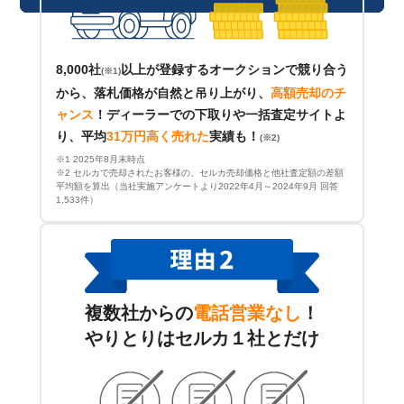
8,000社
以上が登録するオークションで競り合う
(※1)
から、落札価格が自然と吊り上がり、
高額売却のチ
ャンス
！
ディーラーでの下取りや一括査定サイトよ
り、平均
31万円高く売れた
実績も！
(※2)
※1 2025年8月末時点
※2 セルカで売却されたお客様の、セルカ売却価格と他社査定額の差額
平均額を算出（当社実施アンケートより2022年4月～2024年9月 回答
1,533件）
複数社からの
電話営業なし
！
やりとりはセルカ１社とだけ