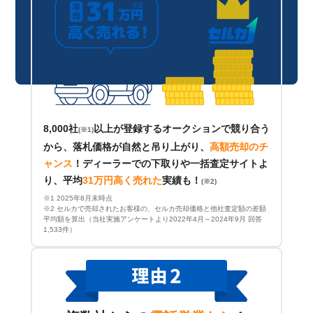
8,000社
以上が登録するオークションで競り合う
(※1)
から、落札価格が自然と吊り上がり、
高額売却のチ
ャンス
！
ディーラーでの下取りや一括査定サイトよ
り、平均
31万円高く売れた
実績も！
(※2)
※1 2025年8月末時点
※2 セルカで売却されたお客様の、セルカ売却価格と他社査定額の差額
平均額を算出（当社実施アンケートより2022年4月～2024年9月 回答
1,533件）