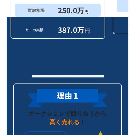
ス
250.0
万
買取相場
円
セル
387.0
万
円
セルカ実績
セルカが選ばれる理由
オークションで競り合うから
高く売れる
！