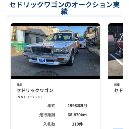
セドリックワゴンのオークション実
績
日産
日産
セドリックワゴン
セドリ
(
ＳＧＬリミテッド
)
年式
1998年9月
走行距離
68,870
km
入札数
219
件