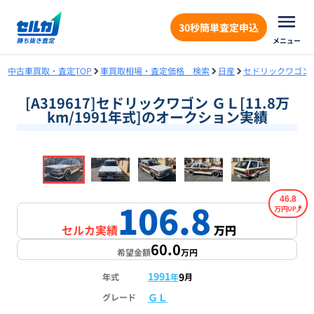
30秒簡単査定申込
メニュー
中古車買取・査定TOP
車買取相場・査定価格 検索
日産
セドリックワゴン
[A319617]セドリックワゴン ＧＬ[11.8万
km/1991年式]のオークション実績
❮
❯
1
/
18
46.8
106.8
万円
セルカ実績
万円
60.0
希望金額
万円
1991
9
年式
年
月
ＧＬ
グレード