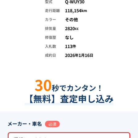
Q-WUY30
型式
118,154
走行距離
km
その他
カラー
2820
排気量
cc
なし
修復歴
113
入札数
件
2026
1
16
成約日
年
月
日
30
秒でカンタン！
【無料】査定申し込み
メーカー・車名
必須