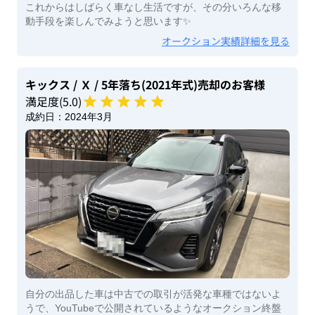
これからはしばらく車なし生活ですが、その分いろんな移
動手段を楽しんでみようと思います✨
オークション実績詳細を見る
キックス
/ Ｘ
/ 5年落ち(2021年式)
売却のお客様
満足度(
5
.0)
成約日：
2024年3月
自分の出品した車は中古での取引が活発な車種ではないよ
うで、YouTubeで公開されているようなオークション終盤