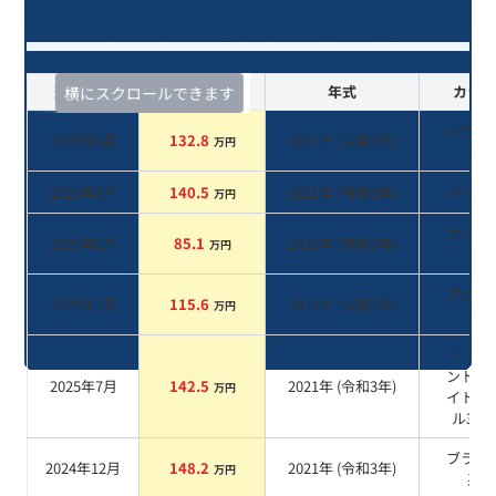
キックス Ｘ/5年落ち(2021年式)の
オークションデータ一覧
査定時期
セルカ実績
年式
カラー
横にスクロールできます
ホワイ
2026年4月
132.8
2021
年 (
令和3年
)
万円
系
2026年3月
140.5
2021
年 (
令和3年
)
パール
万円
ホワイ
2026年2月
85.1
2021
年 (
令和3年
)
万円
系
ブラッ
2026年2月
115.6
2021
年 (
令和3年
)
万円
系
ブリリ
ントホ
2025年7月
142.5
2021
年 (
令和3年
)
万円
イトパ
ル3P
ブラッ
2024年12月
148.2
2021
年 (
令和3年
)
万円
系