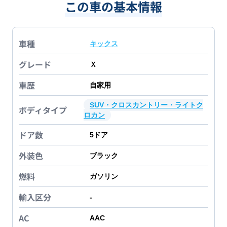
この車の基本情報
車種
キックス
グレード
Ｘ
車歴
自家用
SUV・クロスカントリー・ライトク
ボディタイプ
ロカン
ドア数
5
ドア
外装色
ブラック
燃料
ガソリン
輸入区分
-
AC
AAC