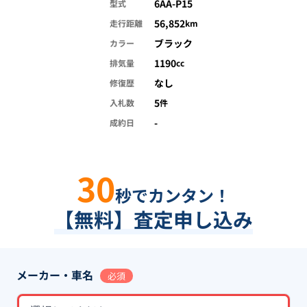
6AA-P15
型式
56,852
走行距離
km
ブラック
カラー
1190
排気量
cc
なし
修復歴
5
入札数
件
-
成約日
30
秒でカンタン！
【無料】査定申し込み
メーカー・車名
必須