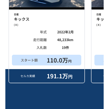
日産
日産
キックス
キック
(
Ｘ
)
(
Ｘ
)
年式
2022年2月
走行距離
48,233
km
入札数
19
件
110.0
万
スタート額
ス
円
191.1
万
円
セルカ実績
セル