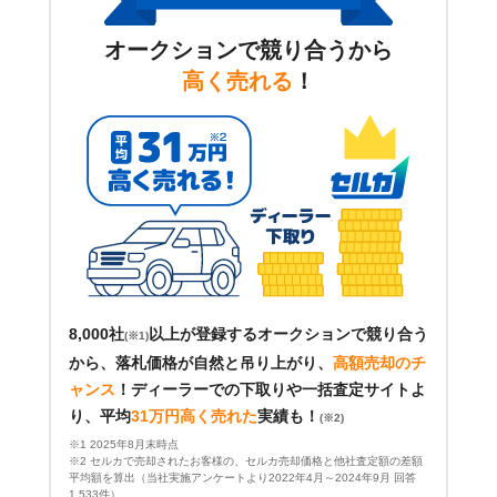
オークションで競り合うから
高く売れる
！
8,000社
以上が登録するオークションで競り合う
(※1)
から、落札価格が自然と吊り上がり、
高額売却のチ
ャンス
！
ディーラーでの下取りや一括査定サイトよ
り、平均
31万円高く売れた
実績も！
(※2)
※1 2025年8月末時点
※2 セルカで売却されたお客様の、セルカ売却価格と他社査定額の差額
平均額を算出（当社実施アンケートより2022年4月～2024年9月 回答
1,533件）