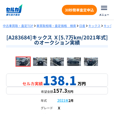
30秒簡単査定申込
メニュー
中古車買取・査定TOP
車買取相場・査定価格 検索
日産
キックス
キック
[A283684]キックス Ｘ[5.7万km/2021年式]
のオークション実績
❮
❯
1
/
18
138.1
セルカ実績
万円
157.3
希望金額
万円
2021
2
年式
年
月
Ｘ
グレード