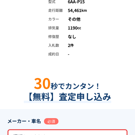
6AA-P15
型式
54,461
走行距離
km
その他
カラー
1190
排気量
cc
なし
修復歴
2
入札数
件
-
成約日
30
秒でカンタン！
【無料】査定申し込み
メーカー・車名
必須