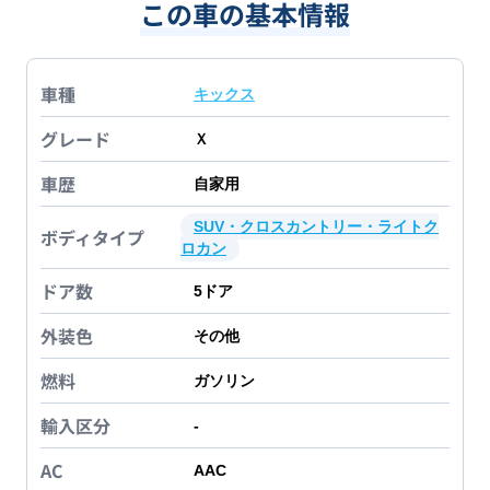
この車の基本情報
車種
キックス
グレード
Ｘ
車歴
自家用
SUV・クロスカントリー・ライトク
ボディタイプ
ロカン
ドア数
5
ドア
外装色
その他
燃料
ガソリン
輸入区分
-
AC
AAC