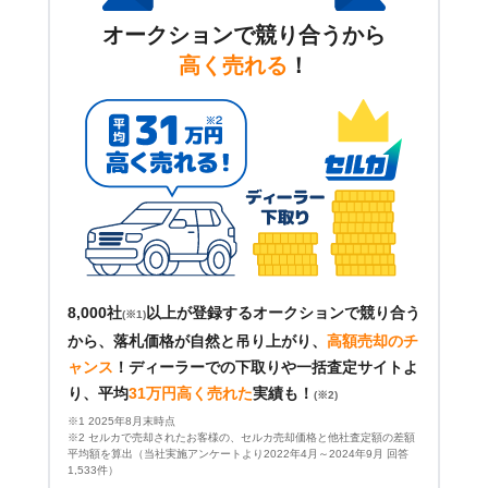
オークションで競り合うから
高く売れる
！
8,000社
以上が登録するオークションで競り合う
(※1)
から、落札価格が自然と吊り上がり、
高額売却のチ
ャンス
！
ディーラーでの下取りや一括査定サイトよ
り、平均
31万円高く売れた
実績も！
(※2)
※1 2025年8月末時点
※2 セルカで売却されたお客様の、セルカ売却価格と他社査定額の差額
平均額を算出（当社実施アンケートより2022年4月～2024年9月 回答
1,533件）