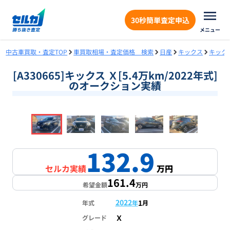
30秒簡単査定申込
メニュー
中古車買取・査定TOP
車買取相場・査定価格 検索
日産
キックス
キック
[A330665]キックス Ｘ[5.4万km/2022年式]
のオークション実績
❮
❯
1
/
18
132.9
セルカ実績
万円
161.4
希望金額
万円
2022
1
年式
年
月
Ｘ
グレード