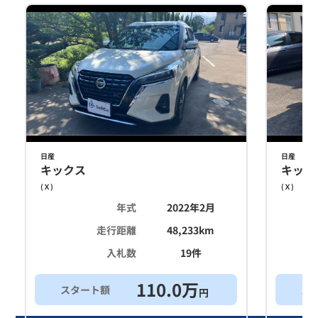
日産
日産
キックス
キック
(
Ｘ
)
(
Ｘ
)
年式
2022年2月
走行距離
48,233
km
入札数
19
件
110.0
万
スタート額
ス
円