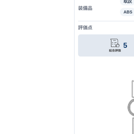
取説
装備品
ABS
評価点
5