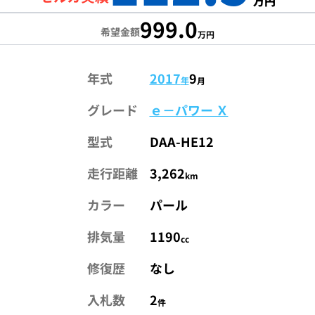
万円
999.0
希望金額
万円
年式
2017
9
年
月
グレード
ｅ－パワー Ｘ
型式
DAA-HE12
走行距離
3,262
km
カラー
パール
排気量
1190
cc
修復歴
なし
入札数
2
件