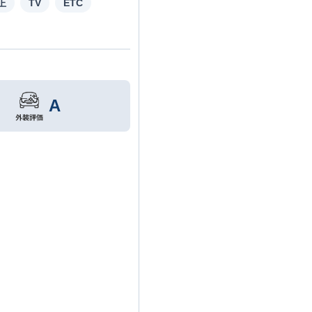
正
TV
ETC
A