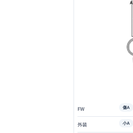
FW
傷A
外装
小A