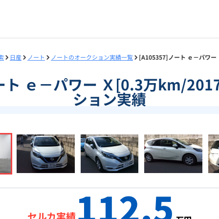
索
日産
ノート
ノートのオークション実績一覧
[A105357]ノート ｅ－パワー
ノート ｅ－パワー Ｘ[0.3万km/2
ション実績
112.5
セルカ実績