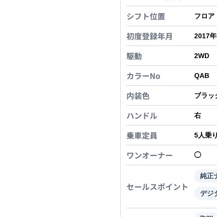
シフト位置
フロア
初度登録年月
2017
駆動
2WD
カラーNo
QAB
内装色
ブラッ
ハンドル
右
乗車定員
5
人乗
ワンオーナー
◯
純正
セールスポイント
デジ