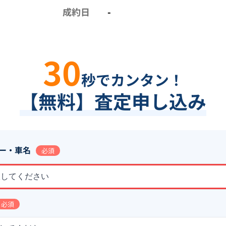
成約日
-
30
秒でカンタン！
【無料】査定申し込み
ー・車名
必須
択してください
必須