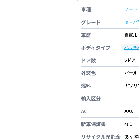
車種
ノート
グレード
ｅ－パ
車歴
自家用
ボディタイプ
ハッチ
ドア数
5
ドア
外装色
パール
燃料
ガソリ
輸入区分
-
AC
AAC
新車保証書
なし
リサイクル預託金
あり 8