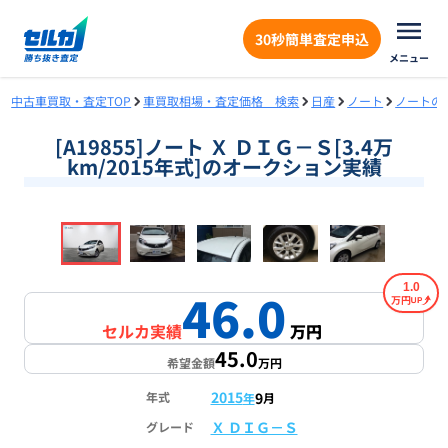
30秒簡単査定申込
メニュー
中古車買取・査定TOP
車買取相場・査定価格 検索
日産
ノート
ノートの
[A19855]ノート Ｘ ＤＩＧ－Ｓ[3.4万
km/2015年式]のオークション実績
❮
❯
1
/
16
1.0
46.0
万円
セルカ実績
万円
45.0
希望金額
万円
2015
9
年式
年
月
Ｘ ＤＩＧ－Ｓ
グレード