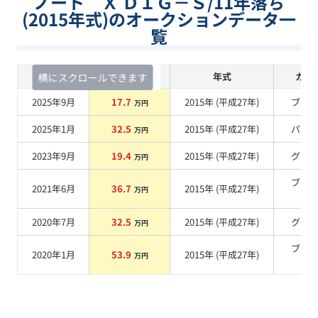
ノート Ｘ ＤＩＧ－Ｓ/11年落ち
(2015年式)のオークションデータ一
覧
査定時期
セルカ実績
年式
カラ
横にスクロールできます
2025年9月
17.7
2015
年 (
平成27年
)
ブル
万円
2025年1月
32.5
2015
年 (
平成27年
)
パー
万円
2023年9月
19.4
2015
年 (
平成27年
)
グレ
万円
ブラ
2021年6月
36.7
2015
年 (
平成27年
)
万円
系
2020年7月
32.5
2015
年 (
平成27年
)
グレ
万円
ブラ
2020年1月
53.9
2015
年 (
平成27年
)
万円
系