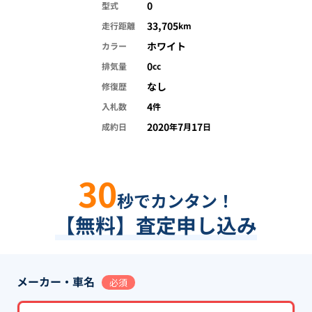
0
型式
33,705
走行距離
km
ホワイト
カラー
0
排気量
cc
なし
修復歴
4
入札数
件
2020
7
17
成約日
年
月
日
30
秒でカンタン！
【無料】査定申し込み
メーカー・車名
必須