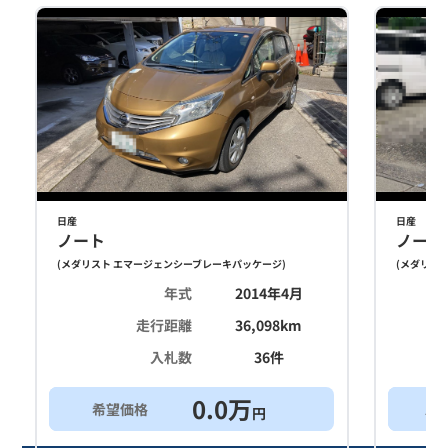
日産
日産
ノート
ノート
(
メダリスト エマージェンシーブレーキパッケージ
)
(
メダリスト
年式
2014年4月
走行距離
36,098
km
入札数
36
件
0.0
万
希望価格
ス
円