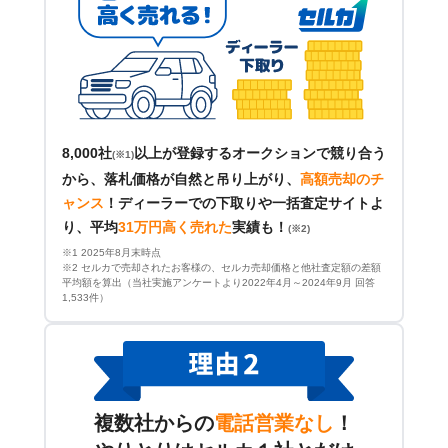
8,000社
以上が登録するオークションで競り合う
(※1)
から、落札価格が自然と吊り上がり、
高額売却のチ
ャンス
！
ディーラーでの下取りや一括査定サイトよ
り、平均
31万円高く売れた
実績も！
(※2)
※1 2025年8月末時点
※2 セルカで売却されたお客様の、セルカ売却価格と他社査定額の差額
平均額を算出（当社実施アンケートより2022年4月～2024年9月 回答
1,533件）
複数社からの
電話営業なし
！