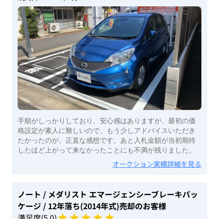
手順がしっかりしており、安心感はありますが、最初の価
格設定が素人に難しいので、もう少しアドバイスいただき
たかったのが、正直な感想です。あと入札金額が当初期待
したほど上がって来なかったことにも不満が残りました。
オークション実績詳細を見る
ノート
/ メダリスト エマージェンシーブレーキパッ
ケージ
/ 12年落ち(2014年式)
売却のお客様
満足度(
5
.0)