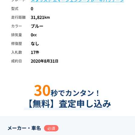
0
型式
31,821
走行距離
km
ブルー
カラー
0
排気量
cc
なし
修復歴
17
入札数
件
2020
8
31
成約日
年
月
日
30
秒でカンタン！
【無料】査定申し込み
メーカー・車名
必須