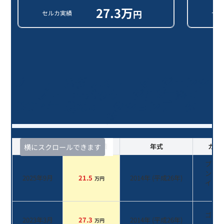
27.3
万
円
セルカ実績
セル
ノート メダリスト エマージェンシ
ーブレーキパッケージ/12年落ち
(2014年式)のオークションデータ一
覧
査定時期
セルカ実績
年式
カラ
横にスクロールできます
ブリ
ント
2025年9月
21.5
2014
年 (
平成26年
)
万円
イト
ル
ゴー
2023年3月
27.3
2014
年 (
平成26年
)
万円