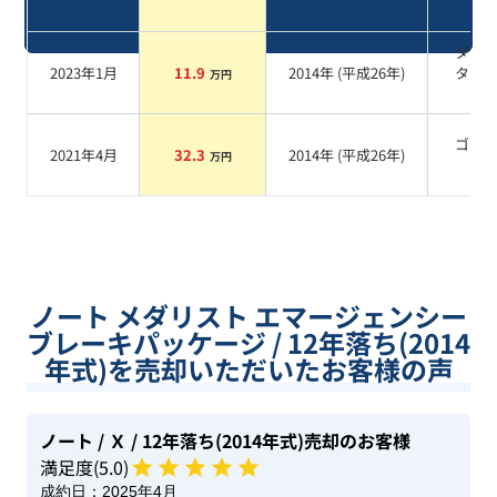
系
ダー
2023年1月
11.9
2014
年 (
平成26年
)
タル
万円
ー
ゴー
2021年4月
32.3
2014
年 (
平成26年
)
万円
系
ノート メダリスト エマージェンシー
ブレーキパッケージ / 12年落ち(2014
年式)を売却いただいたお客様の声
ノート
/ Ｘ
/ 12年落ち(2014年式)
売却のお客様
満足度(
5
.0)
成約日：
2025年4月