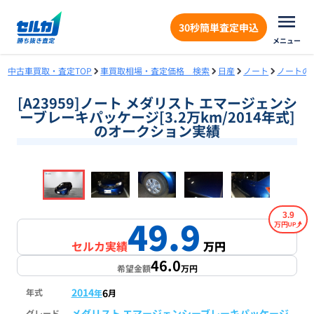
30秒簡単査定申込
メニュー
中古車買取・査定TOP
車買取相場・査定価格 検索
日産
ノート
ノートの
[A23959]ノート メダリスト エマージェンシ
ーブレーキパッケージ[3.2万km/2014年式]
のオークション実績
❮
❯
1
/
16
3.9
49.9
万円
セルカ実績
万円
46.0
希望金額
万円
2014
6
年式
年
月
メダリスト エマージェンシーブレーキパッケージ
グレード