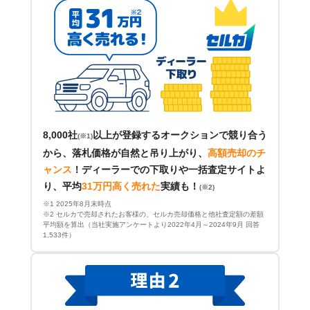
8,000社
以上が登録するオークションで競り合う
(※1)
から、落札価格が自然と吊り上がり、
高額売却のチ
ャンス
！
ディーラーでの下取りや一括査定サイトよ
り、平均
31万円高く売れた
実績も！
(※2)
※1 2025年8月末時点
※2 セルカで売却されたお客様の、セルカ売却価格と他社査定額の差額
平均額を算出（当社実施アンケートより2022年4月～2024年9月 回答
1,533件）