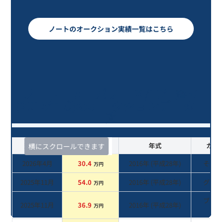
ノートのオークション実績一覧はこちら
ノート ｅ－パワー Ｘ/10年落ち
(2016年式)のオークションデータ一
覧
査定時期
セルカ実績
年式
カラ
横にスクロールできます
2026年4月
30.4
2016
年 (
平成28年
)
その
万円
2025年11月
54.0
2016
年 (
平成28年
)
グレ
万円
ブラ
2025年11月
36.9
2016
年 (
平成28年
)
万円
系