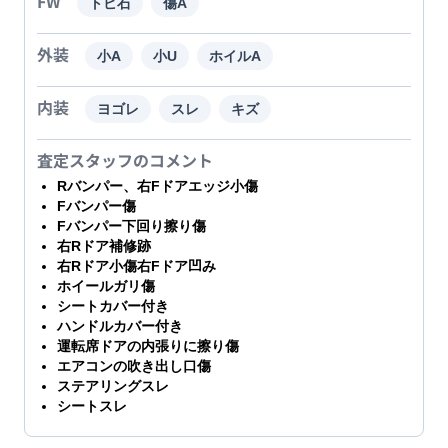
FW
トビ石
傷A
外装
小A
小U
ホイルA
内装
ヨゴレ
スレ
キズ
査定スタッフのコメント
Rバンパー、右Fドアエッジ小傷
Fバンパー傷
Fバンパー下回り擦り傷
右Rドア補修跡
右Rドア小傷右Fドア凹み
ホイールガリ傷
シートカバー付き
ハンドルカバー付き
運転席ドアの内張りに擦り傷
エアコンの吹き出し口傷
ステアリングスレ
シートスレ