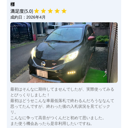
様
満足度(
5
.0)
成約日：
2026年4月
最初はそんなに期待してませんでしたが、実際使ってみる
とびっくりしました！
最初はどうせこんな車最低落札で終わるんだろうななんて
思ってたんですが、終わった後の入札状況を見てビック
リ。
こんなに争って高音がつくんだと初めて思いました。
また使う機会あったら是非利用したいですね。