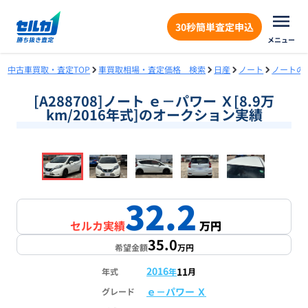
30秒簡単査定申込
メニュー
中古車買取・査定TOP
車買取相場・査定価格 検索
日産
ノート
ノートの
[A288708]ノート ｅ－パワー Ｘ[8.9万
km/2016年式]のオークション実績
❮
❯
1
/
16
32.2
セルカ実績
万円
35.0
希望金額
万円
2016
11
年式
年
月
ｅ－パワー Ｘ
グレード