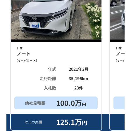
日産
日産
ノート
ノート
(
ｅ－パワー Ｘ
)
(
ｅ－パワー
年式
2021年3月
走行距離
35,196
km
入札数
23
件
100.0
万
他社見積額
買
円
125.1
万
円
セルカ実績
セル