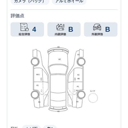
カメラ（バック）
アルミホイール
評価点
4
B
B