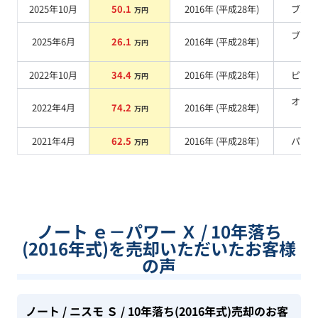
2025年10月
50.1
2016
年 (
平成28年
)
ブル
万円
ブラ
2025年6月
26.1
2016
年 (
平成28年
)
万円
系
2022年10月
34.4
2016
年 (
平成28年
)
ピン
万円
オレ
2022年4月
74.2
2016
年 (
平成28年
)
万円
系
2021年4月
62.5
2016
年 (
平成28年
)
パー
万円
ノート ｅ－パワー Ｘ / 10年落ち
(2016年式)を売却いただいたお客様
の声
ノート
/ ニスモ Ｓ
/ 10年落ち(2016年式)
売却のお客