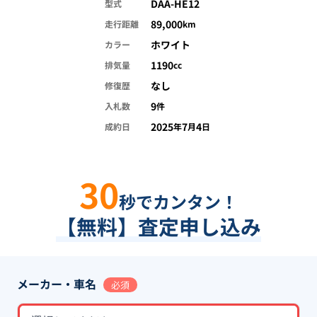
DAA-HE12
型式
89,000
走行距離
km
ホワイト
カラー
1190
排気量
cc
なし
修復歴
9
入札数
件
2025
7
4
成約日
年
月
日
30
秒でカンタン！
【無料】査定申し込み
メーカー・車名
必須