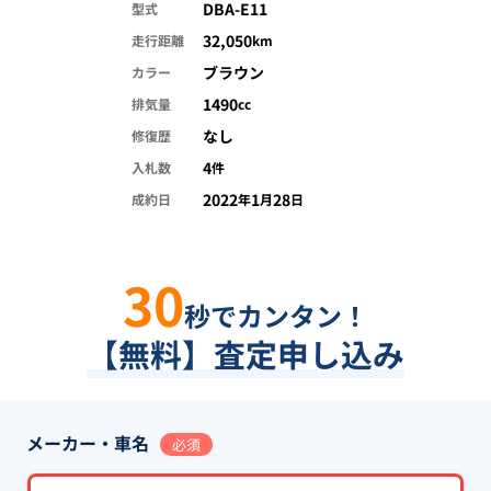
DBA-E11
型式
32,050
走行距離
km
ブラウン
カラー
1490
排気量
cc
なし
修復歴
4
入札数
件
2022
1
28
成約日
年
月
日
30
秒でカンタン！
【無料】査定申し込み
メーカー・車名
必須