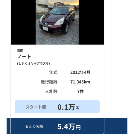
日産
ノート
(
１５Ｘ ＳＶ＋プラズマ
)
年式
2012年4月
走行距離
71,345
km
入札数
7
件
0.1
万
スタート額
円
5.4
万
円
セルカ実績