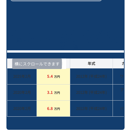
ノート １５Ｘ ＳＶ＋プラズマ/14
年落ち(2012年式)のオークションデ
ータ一覧
査定時期
セルカ実績
年式
カラ
横にスクロールできます
2025年2月
5.4
2012
年 (
平成24年
)
ワイ
万円
ブラ
2020年2月
3.1
2012
年 (
平成24年
)
万円
系
2020年2月
6.8
2012
年 (
平成24年
)
パー
万円