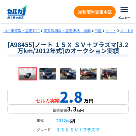
30秒簡単査定申込
メニュー
中古車買取・査定TOP
車買取相場・査定価格 検索
日産
ノート
ノートの
[A98455]ノート １５Ｘ ＳＶ＋プラズマ[3.2
万km/2012年式]のオークション実績
❮
❯
1
/
18
2.8
セルカ実績
万円
3.3
希望金額
万円
2012
6
年式
年
月
１５Ｘ ＳＶ＋プラズマ
グレード