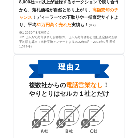
8,000社
以上が登録するオークションで競り合う
(※1)
から、落札価格が自然と吊り上がり、
高額売却のチ
ャンス
！
ディーラーでの下取りや一括査定サイトよ
り、平均
31万円高く売れた
実績も！
(※2)
※1 2025年8月末時点
※2 セルカで売却されたお客様の、セルカ売却価格と他社査定額の差額
平均額を算出（当社実施アンケートより2022年4月～2024年9月 回答
1,533件）
複数社からの
電話営業なし
！
やりとりはセルカ１社とだけ