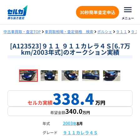
30秒簡単査定申込
メニュー
中古車買取・査定TOP
車買取相場・査定価格 検索
ポルシェ
９１１
９１
[A123523]９１１ ９１１カレラ４Ｓ[6.7万
km/2003年式]のオークション実績
❮
❯
1
/
18
338.4
セルカ実績
万円
340.0
希望金額
万円
2003
8
年式
年
月
９１１カレラ４Ｓ
グレード