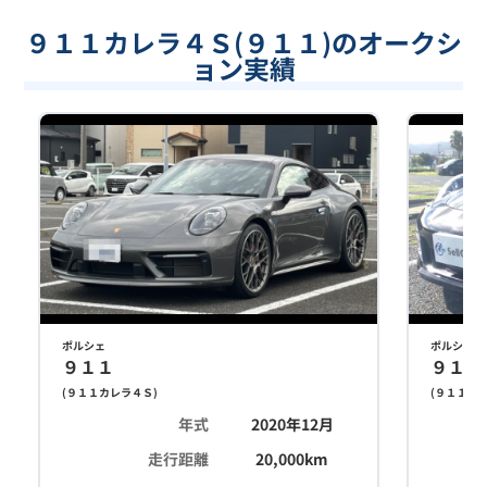
９１１カレラ４Ｓ(９１１)のオークシ
ョン実績
ポルシェ
ポルシェ
９１１
９１１
(
９１１カレラ４Ｓ
)
(
９１１カ
年式
2020年12月
走行距離
20,000
km