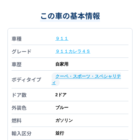
この車の基本情報
車種
９１１
グレード
９１１カレラ４Ｓ
車歴
自家用
クーペ・スポーツ・スペシャリテ
ボディタイプ
ィ
ドア数
2
ドア
外装色
ブルー
燃料
ガソリン
輸入区分
並行