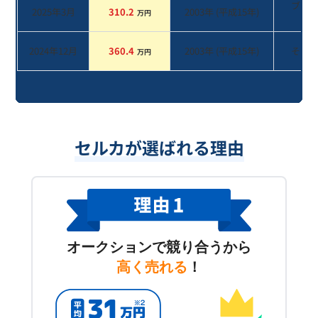
ブラ
2025年3月
310.2
2003
年 (
平成15年
)
万円
系
2024年12月
360.4
2003
年 (
平成15年
)
その
万円
セルカが選ばれる理由
オークションで競り合うから
高く売れる
！