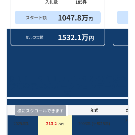
入札数
185
件
1047.8
万
スタート額
ス
円
1532.1
万
円
セルカ実績
セル
９１１ ９１１カレラ４Ｓ/23年落ち
(2003年式)のオークションデータ一
覧
査定時期
セルカ実績
年式
カラ
横にスクロールできます
ブラ
2025年3月
213.2
2003
年 (
平成15年
)
万円
系