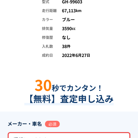
GH-99603
型式
67,113
走行距離
km
ブルー
カラー
3590
排気量
cc
なし
修復歴
38
入札数
件
2022
6
27
成約日
年
月
日
30
秒でカンタン！
【無料】査定申し込み
メーカー・車名
必須