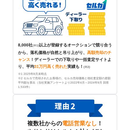
8,000社
以上が登録するオークションで競り合う
(※1)
から、落札価格が自然と吊り上がり、
高額売却のチ
ャンス
！
ディーラーでの下取りや一括査定サイトよ
り、平均
31万円高く売れた
実績も！
(※2)
※1 2025年8月末時点
※2 セルカで売却されたお客様の、セルカ売却価格と他社査定額の差額
平均額を算出（当社実施アンケートより2022年4月～2024年9月 回答
1,533件）
複数社からの
電話営業なし
！