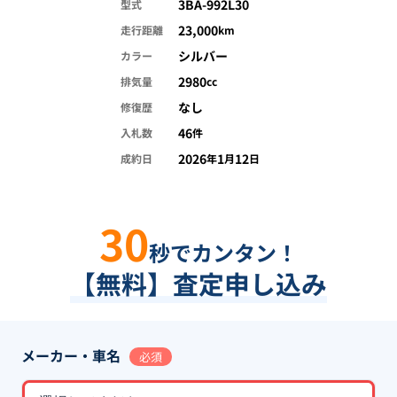
3BA-992L30
型式
23,000
走行距離
km
シルバー
カラー
2980
排気量
cc
なし
修復歴
46
入札数
件
2026
1
12
成約日
年
月
日
30
秒でカンタン！
【無料】査定申し込み
メーカー・車名
必須