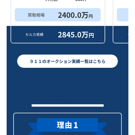
2400.0
万
買取相場
買
円
2845.0
万
円
セルカ実績
セル
９１１のオークション実績一覧はこちら
セルカが選ばれる理由