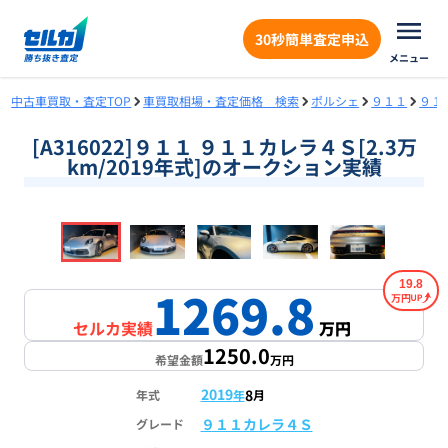
30秒簡単査定申込
メニュー
中古車買取・査定TOP
車買取相場・査定価格 検索
ポルシェ
９１１
９１
[A316022]９１１ ９１１カレラ４Ｓ[2.3万
km/2019年式]のオークション実績
❮
❯
1
/
16
19.8
1269.8
万円
セルカ実績
万円
1250.0
希望金額
万円
2019
8
年式
年
月
９１１カレラ４Ｓ
グレード