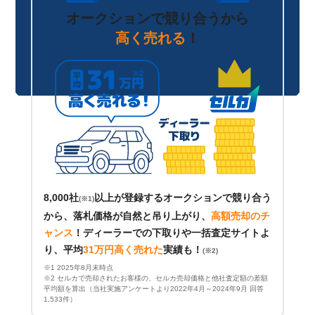
オークションで競り合うから
高く売れる
！
8,000社
以上が登録するオークションで競り合う
(※1)
から、落札価格が自然と吊り上がり、
高額売却のチ
ャンス
！
ディーラーでの下取りや一括査定サイトよ
り、平均
31万円高く売れた
実績も！
(※2)
※1 2025年8月末時点
※2 セルカで売却されたお客様の、セルカ売却価格と他社査定額の差額
平均額を算出（当社実施アンケートより2022年4月～2024年9月 回答
1,533件）