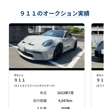
９１１のオークション実績
ポルシェ
ポルシェ
９１１
９１１
(
９１１ＧＴ３ツーリングパッケージ
)
(
ＧＴＳ Ｐ
年式
2023年7月
走行距離
4,647
km
入札数
360
件