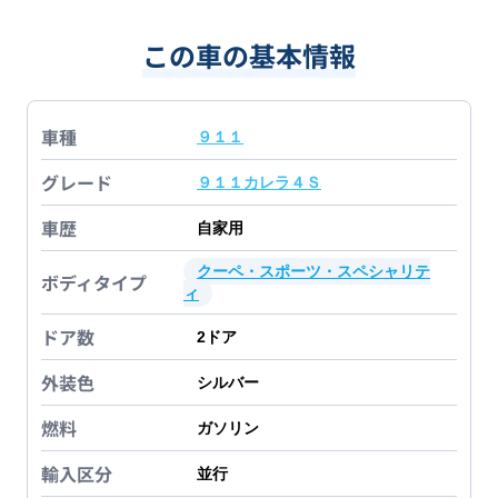
この車の基本情報
車種
９１１
グレード
９１１カレラ４Ｓ
車歴
自家用
クーペ・スポーツ・スペシャリテ
ボディタイプ
ィ
ドア数
2
ドア
外装色
シルバー
燃料
ガソリン
輸入区分
並行