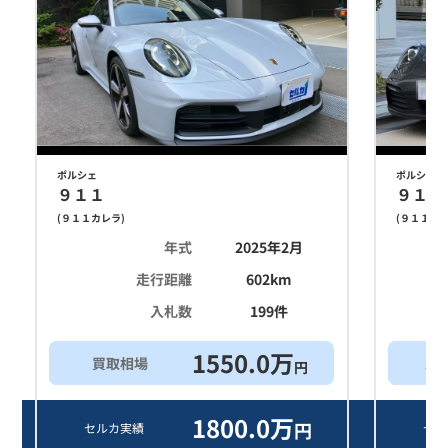
ポルシェ
ポルシェ
９１１
９１１
(
９１１カレラ
)
(
９１１カ
年式
2025年2月
走行距離
602
km
入札数
199
件
1550.0
万
買取相場
ス
円
1800.0
万
円
セルカ実績
セル