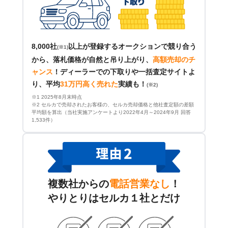
8,000社
以上が登録するオークションで競り合う
(※1)
から、落札価格が自然と吊り上がり、
高額売却のチ
ャンス
！
ディーラーでの下取りや一括査定サイトよ
り、平均
31万円高く売れた
実績も！
(※2)
※1 2025年8月末時点
※2 セルカで売却されたお客様の、セルカ売却価格と他社査定額の差額
平均額を算出（当社実施アンケートより2022年4月～2024年9月 回答
1,533件）
複数社からの
電話営業なし
！
やりとりはセルカ１社とだけ