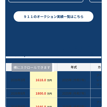
９１１のオークション実績一覧はこちら
９１１ ９１１カレラ/1年落ち(2025
年式)のオークションデータ一覧
査定時期
セルカ実績
年式
カラー
横にスクロールできます
アイス
2026年3月
1618.0
2025
年 (
令和7年
)
レーメ
万円
リック
2026年8月
1800.0
2025
年 (
令和7年
)
系
万円
アイス
2026年8月
1646.8
2025
年 (
令和7年
)
レーメ
万円