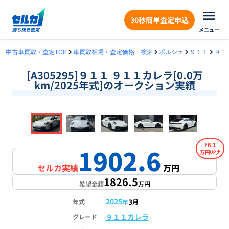
30秒簡単査定申込
メニュー
中古車買取・査定TOP
車買取相場・査定価格 検索
ポルシェ
９１１
９１
[A305295]９１１ ９１１カレラ[0.0万
km/2025年式]のオークション実績
❮
❯
1
/
19
76.1
1902.6
万円
セルカ実績
万円
1826.5
希望金額
万円
2025
3
年式
年
月
９１１カレラ
グレード