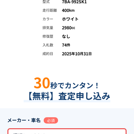
7BA-992SK1
型式
400
走行距離
km
ホワイト
カラー
2980
排気量
cc
なし
修復歴
74
入札数
件
2025
10
31
成約日
年
月
日
30
秒でカンタン！
【無料】査定申し込み
メーカー・車名
必須