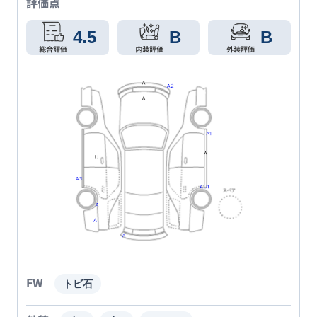
評価点
4.5
B
B
FW
トビ石