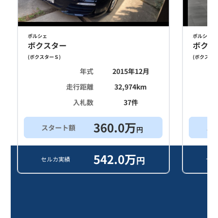
ポルシェ
ポルシェ
ボクスター
ボクス
(
ボクスターＳ
)
(
ボクスタ
年式
2015年12月
走行距離
32,974
km
入札数
37
件
360.0
万
スタート額
ス
円
542.0
万
円
セルカ実績
セル