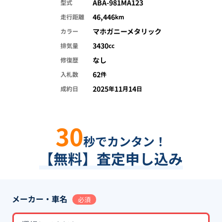
ABA-981MA123
型式
46,446
走行距離
km
マホガニーメタリック
カラー
3430
排気量
cc
なし
修復歴
62
入札数
件
2025
11
14
成約日
年
月
日
30
秒でカンタン！
【無料】査定申し込み
メーカー・車名
必須