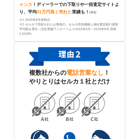
ャンス
！
ディーラーでの下取りや一括査定サイトよ
り、平均
31万円高く売れた
実績も！
(※2)
※1 2025年8月末時点
※2 セルカで売却されたお客様の、セルカ売却価格と他社査定額の差額
平均額を算出（当社実施アンケートより2022年4月～2024年9月 回答
1,533件）
複数社からの
電話営業なし
！
やりとりはセルカ１社とだけ