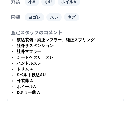
外装
小A
小U
ホイルA
内装
ヨゴレ
スレ
キズ
査定スタッフのコメント
積込装備：純正マフラー、純正スプリング
社外サスペンション
社外マフラー
シートヘタリ スレ
ハンドルスレ
トリム A
Sベルト挟込AU
外装薄 A
ホイールA
Dミラー薄 A