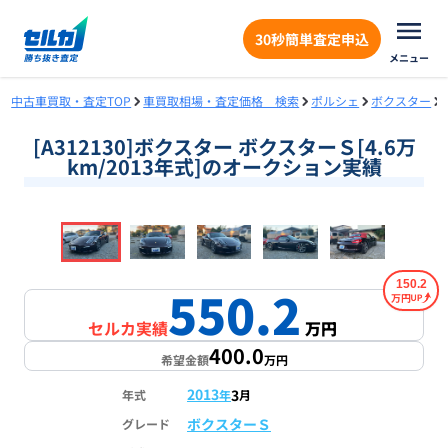
30秒簡単査定申込
メニュー
中古車買取・査定TOP
車買取相場・査定価格 検索
ポルシェ
ボクスター
[A312130]ボクスター ボクスターＳ[4.6万
km/2013年式]のオークション実績
❮
❯
1
/
18
150.2
550.2
万円
セルカ実績
万円
400.0
希望金額
万円
2013
3
年式
年
月
ボクスターＳ
グレード