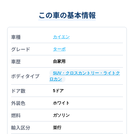
この車の基本情報
車種
カイエン
グレード
ターボ
車歴
自家用
SUV・クロスカントリー・ライトク
ボディタイプ
ロカン
ドア数
5
ドア
外装色
ホワイト
燃料
ガソリン
輸入区分
並行