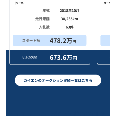
(
ターボ
)
(
ターボ
)
年式
2018年10月
走行距離
30,235
km
入札数
63
件
478.2
万
スタート額
ス
円
673.6
万
円
セルカ実績
セル
カイエンのオークション実績一覧はこちら
カイエン ターボ/13年落ち(2013年