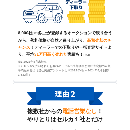
8,000社
以上が登録するオークションで競り合う
(※1)
から、落札価格が自然と吊り上がり、
高額売却のチ
ャンス
！
ディーラーでの下取りや一括査定サイトよ
り、平均
31万円高く売れた
実績も！
(※2)
※1 2025年8月末時点
※2 セルカで売却されたお客様の、セルカ売却価格と他社査定額の差額
平均額を算出（当社実施アンケートより2022年4月～2024年9月 回答
1,533件）
複数社からの
電話営業なし
！
やりとりはセルカ１社とだけ