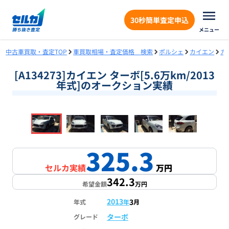
30秒簡単査定申込
メニュー
中古車買取・査定TOP
車買取相場・査定価格 検索
ポルシェ
カイエン
カ
[A134273]カイエン ターボ[5.6万km/2013
年式]のオークション実績
❮
❯
1
/
18
325.3
セルカ実績
万円
342.3
希望金額
万円
2013
3
年式
年
月
ターボ
グレード