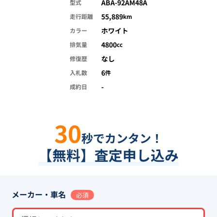
ABA-92AM48A
型式
55,889
走行距離
km
ホワイト
カラー
4800
排気量
cc
なし
修復歴
6
入札数
件
-
成約日
30
秒でカンタン！
【無料】査定申し込み
メーカー・車名
必須