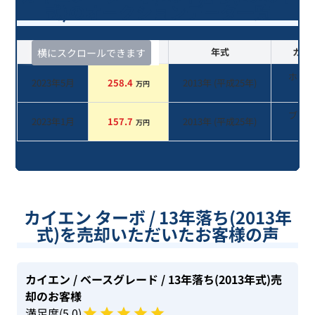
式)のオークションデータ一覧
査定時期
セルカ実績
年式
カラ
横にスクロールできます
ホワ
2023年5月
258.4
2013
年 (
平成25年
)
万円
系
ブラ
2023年1月
157.7
2013
年 (
平成25年
)
万円
系
カイエン ターボ / 13年落ち(2013年
式)を売却いただいたお客様の声
カイエン
/ ベースグレード
/ 13年落ち(2013年式)
売
却のお客様
満足度(
5
.0)