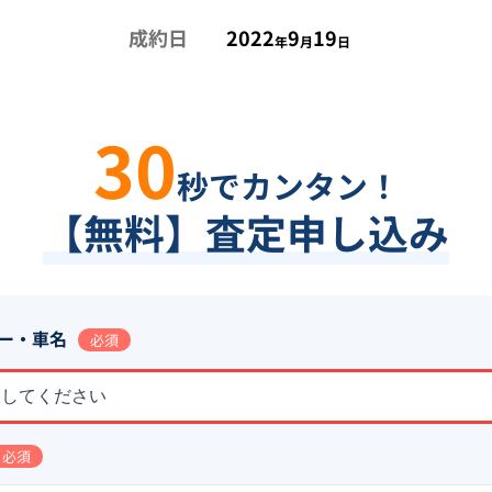
成約日
2022
9
19
年
月
日
30
秒でカンタン！
【無料】査定申し込み
ー・車名
必須
択してください
必須