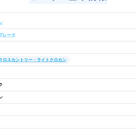
ン
グレード
・クロスカントリー・ライトクロカン
ク
ン