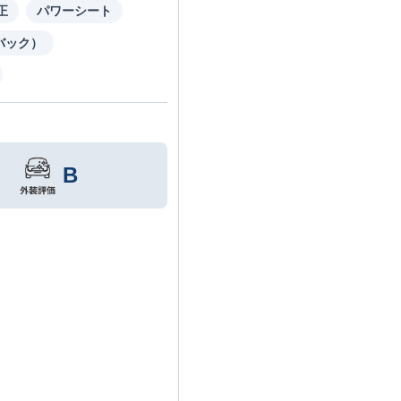
正
パワーシート
バック）
B