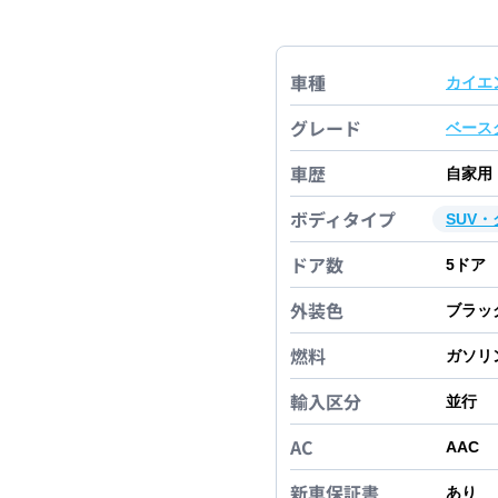
車種
カイエ
グレード
ベース
車歴
自家用
ボディタイプ
SUV
ドア数
5
ドア
外装色
ブラッ
燃料
ガソリ
輸入区分
並行
AC
AAC
新車保証書
あり