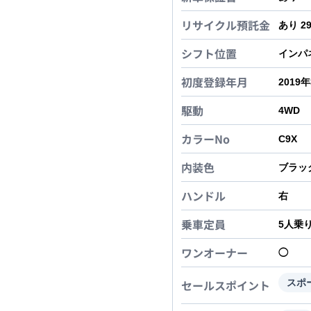
リサイクル預託金
あり 2
シフト位置
インパ
初度登録年月
2019
駆動
4WD
カラーNo
C9X
内装色
ブラッ
ハンドル
右
乗車定員
5
人乗
ワンオーナー
◯
セールスポイント
スポ