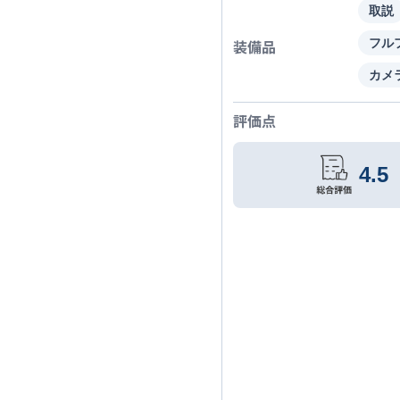
取説
装備品
フル
カメ
評価点
4.5