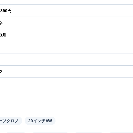
9390円
ネ
年3月
ク
り
ーツクロノ
20インチAW