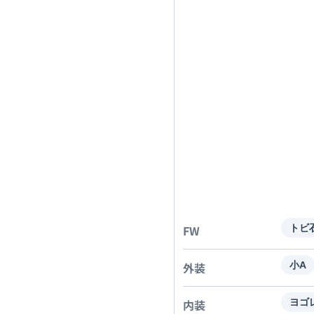
FW
トビ
外装
小A
内装
ヨゴ