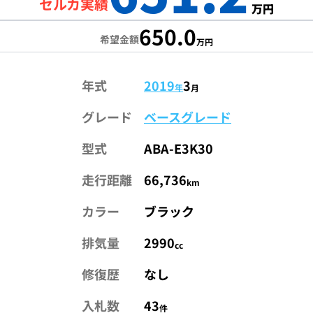
セルカ実績
万円
650.0
希望金額
万円
年式
2019
3
年
月
グレード
ベースグレード
型式
ABA-E3K30
走行距離
66,736
km
カラー
ブラック
排気量
2990
cc
修復歴
なし
入札数
43
件