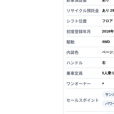
新車保証書
あり
リサイクル預託金
あり 2
シフト位置
フロア
初度登録年月
2018
駆動
4WD
内装色
ベージ
ハンドル
右
乗車定員
5
人乗
ワンオーナー
×
サン
セールスポイント
パワ