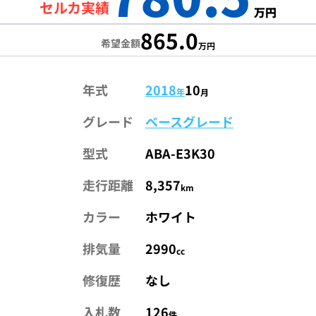
セルカ実績
万円
865.0
希望金額
万円
年式
2018
10
年
月
グレード
ベースグレード
型式
ABA-E3K30
走行距離
8,357
km
カラー
ホワイト
排気量
2990
cc
修復歴
なし
入札数
126
件