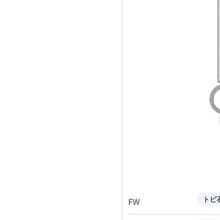
FW
トビ