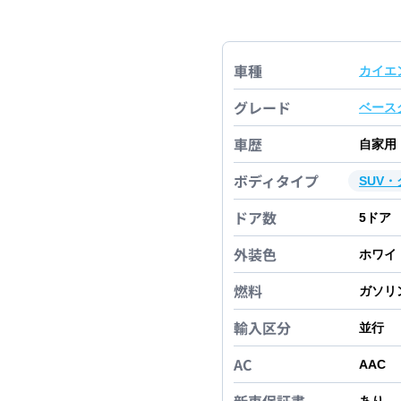
車種
カイエ
グレード
ベース
車歴
自家用
ボディタイプ
SUV
ドア数
5
ドア
外装色
ホワイ
燃料
ガソリ
輸入区分
並行
AC
AAC