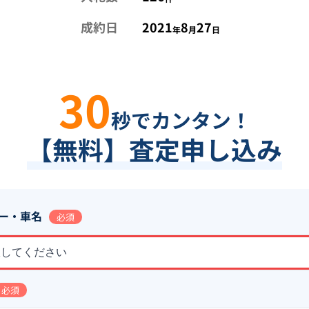
成約日
2021
8
27
年
月
日
30
秒でカンタン！
【無料】査定申し込み
ー・車名
必須
択してください
必須