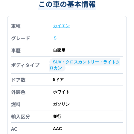
この車の基本情報
車種
カイエン
グレード
Ｓ
車歴
自家用
SUV・クロスカントリー・ライトク
ボディタイプ
ロカン
ドア数
5
ドア
外装色
ホワイト
燃料
ガソリン
輸入区分
並行
AC
AAC