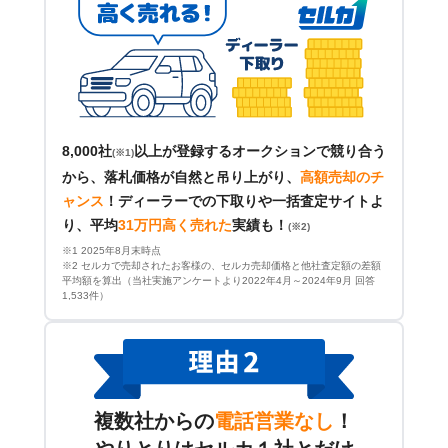
8,000社
以上が登録するオークションで競り合う
(※1)
から、落札価格が自然と吊り上がり、
高額売却のチ
ャンス
！
ディーラーでの下取りや一括査定サイトよ
り、平均
31万円高く売れた
実績も！
(※2)
※1 2025年8月末時点
※2 セルカで売却されたお客様の、セルカ売却価格と他社査定額の差額
平均額を算出（当社実施アンケートより2022年4月～2024年9月 回答
1,533件）
複数社からの
電話営業なし
！