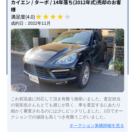
カイエン
/ ターボ
/ 14年落ち(2012年式)
売却のお客
様
満足度(
4
.0)
成約日：
2022年11月
これ程迅速に対応して頂き有難う御座いました。査定担当
の翁拓也さんもとても感じが良く、車を査定するにあたり
細かく審査されるのには少しビックリしました。1日でオー
クションでの値段も高くつき有難うございました。
オークション実績詳細を見る