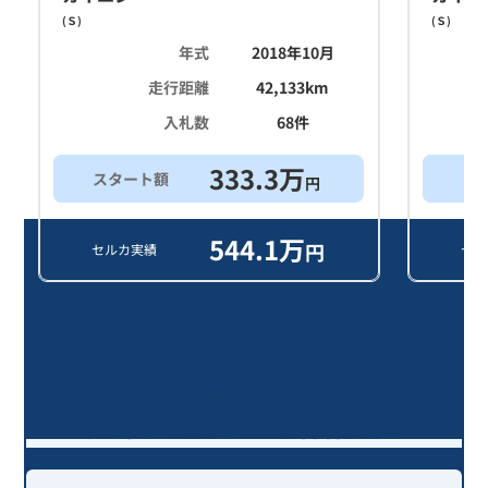
(
Ｓ
)
(
Ｓ
)
年式
2018年10月
走行距離
42,133
km
入札数
68
件
333.3
万
スタート額
買
円
544.1
万
円
セルカ実績
セル
カイエン Ｓ / 14年落ち(2012年式)を
売却いただいたお客様の声