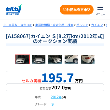
30秒簡単査定申込
メニュー
中古車買取・査定TOP
車買取相場・査定価格 検索
ポルシェ
カイエン
カ
[A158067]カイエン Ｓ[8.2万km/2012年式]
のオークション実績
❮
❯
1
/
18
195.7
セルカ実績
万円
202.0
希望金額
万円
2012
6
年式
年
月
Ｓ
グレード