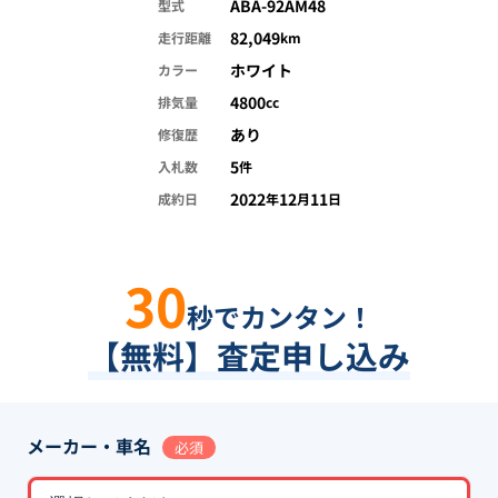
ABA-92AM48
型式
82,049
走行距離
km
ホワイト
カラー
4800
排気量
cc
あり
修復歴
5
入札数
件
2022
12
11
成約日
年
月
日
30
秒でカンタン！
【無料】査定申し込み
メーカー・車名
必須