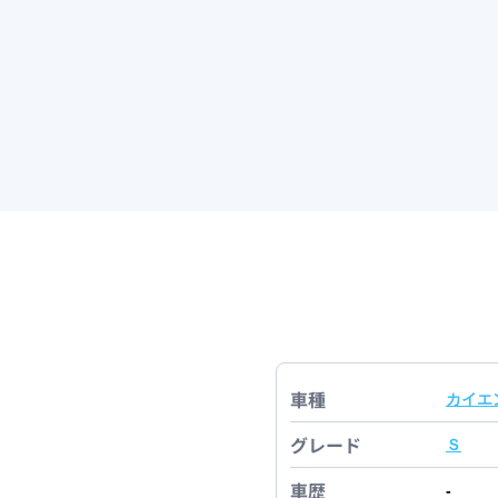
車種
カイエ
グレード
Ｓ
車歴
-