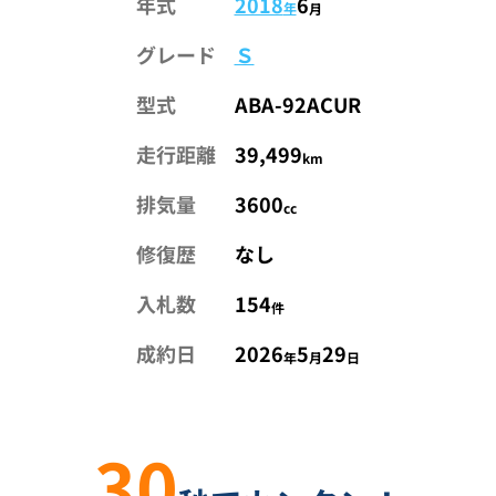
年式
2018
6
年
月
グレード
Ｓ
型式
ABA-92ACUR
走行距離
39,499
km
排気量
3600
cc
修復歴
なし
入札数
154
件
成約日
2026
5
29
年
月
日
30