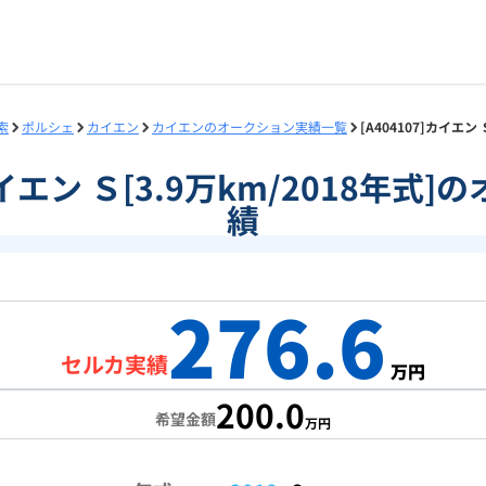
索
ポルシェ
カイエン
カイエンのオークション実績一覧
[A404107]カイエン
]カイエン Ｓ[3.9万km/2018年式
績
276.6
セルカ実績
万円
200.0
希望金額
万円