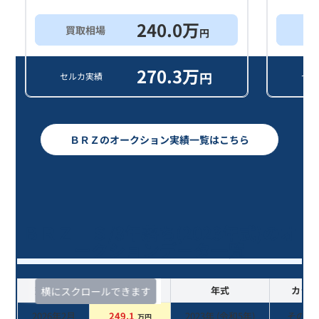
240.0
万
買取相場
買
円
270.3
万
円
セルカ実績
セル
ＢＲＺのオークション実績一覧はこちら
ＢＲＺ Ｓ/3年落ち(2023年式)のオ
ークションデータ一覧
査定時期
セルカ実績
年式
カラー
横にスクロールできます
2026年2月
249.1
2023
年 (
令和5年
)
その他
万円