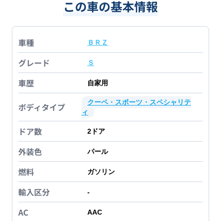
この車の基本情報
車種
ＢＲＺ
グレード
Ｓ
車歴
自家用
クーペ・スポーツ・スペシャリテ
ボディタイプ
ィ
ドア数
2
ドア
外装色
パール
燃料
ガソリン
輸入区分
-
AC
AAC