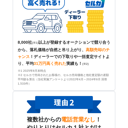
8,000社
以上が登録するオークションで競り合う
(※1)
から、落札価格が自然と吊り上がり、
高額売却のチ
ャンス
！
ディーラーでの下取りや一括査定サイトよ
り、平均
31万円高く売れた
実績も！
(※2)
※1 2025年8月末時点
※2 セルカで売却されたお客様の、セルカ売却価格と他社査定額の差額
平均額を算出（当社実施アンケートより2022年4月～2024年9月 回答
1,533件）
複数社からの
電話営業なし
！
やりとりはセルカ１社とだけ