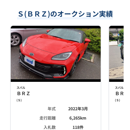
Ｓ(ＢＲＺ)のオークション実績
スバル
スバル
ＢＲＺ
ＢＲＺ
(
Ｓ
)
(
Ｓ
)
年式
2022年3月
走行距離
6,265
km
入札数
118
件