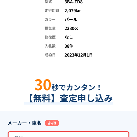
3BA-ZD8
型式
2,079
走行距離
km
パール
カラー
2380
排気量
cc
なし
修復歴
38
入札数
件
2023
12
1
成約日
年
月
日
30
秒でカンタン！
【無料】査定申し込み
メーカー・車名
必須