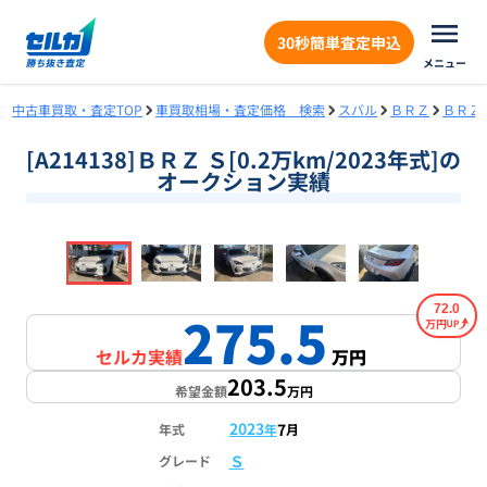
30秒簡単査定申込
メニュー
中古車買取・査定TOP
車買取相場・査定価格 検索
スバル
ＢＲＺ
ＢＲＺ
[A214138]ＢＲＺ Ｓ[0.2万km/2023年式]の
オークション実績
❮
❯
1
/
18
72.0
275.5
万円
セルカ実績
万円
203.5
希望金額
万円
2023
7
年式
年
月
Ｓ
グレード