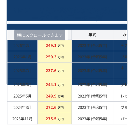
ＢＲＺ Ｓ/3年落ち(2023年式)のオ
ークションデータ一覧
査定時期
セルカ実績
年式
カラー
横にスクロールできます
2026年2月
249.1
2023
年 (
令和5年
)
その他
万円
2026年1月
250.3
2023
年 (
令和5年
)
ブルー
万円
ホワイ
2025年7月
237.6
2023
年 (
令和5年
)
万円
系
2025年6月
244.1
2023
年 (
令和5年
)
グレー
万円
2025年5月
249.9
2023
年 (
令和5年
)
レッド
万円
2024年3月
272.6
2023
年 (
令和5年
)
ブルー
万円
2023年11月
275.5
2023
年 (
令和5年
)
パール
万円