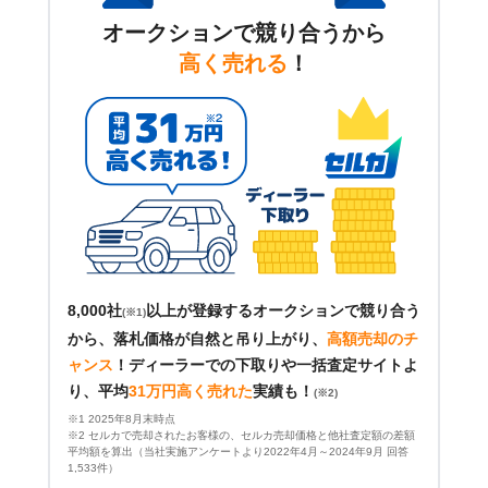
オークションで競り合うから
高く売れる
！
8,000社
以上が登録するオークションで競り合う
(※1)
から、落札価格が自然と吊り上がり、
高額売却のチ
ャンス
！
ディーラーでの下取りや一括査定サイトよ
り、平均
31万円高く売れた
実績も！
(※2)
※1 2025年8月末時点
※2 セルカで売却されたお客様の、セルカ売却価格と他社査定額の差額
平均額を算出（当社実施アンケートより2022年4月～2024年9月 回答
1,533件）