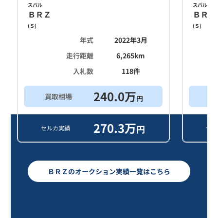
スバル
スバル
ＢＲＺ
ＢＲＺ
(
Ｓ
)
(
Ｓ
)
年式
2022年3月
走行距離
6,265
km
入札数
118
件
240.0
万
買取相場
買
円
270.3
万
円
セルカ実績
セル
ＢＲＺのオークション実績一覧はこちら