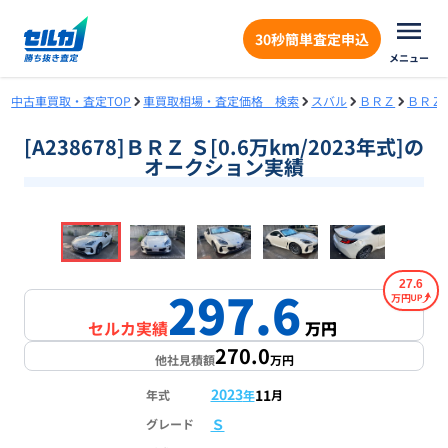
30秒簡単査定申込
メニュー
中古車買取・査定TOP
車買取相場・査定価格 検索
スバル
ＢＲＺ
ＢＲＺ
[A238678]ＢＲＺ Ｓ[0.6万km/2023年式]の
オークション実績
❮
❯
1
/
18
27.6
297.6
万円
セルカ実績
万円
270.0
他社見積額
万円
2023
11
年式
年
月
Ｓ
グレード