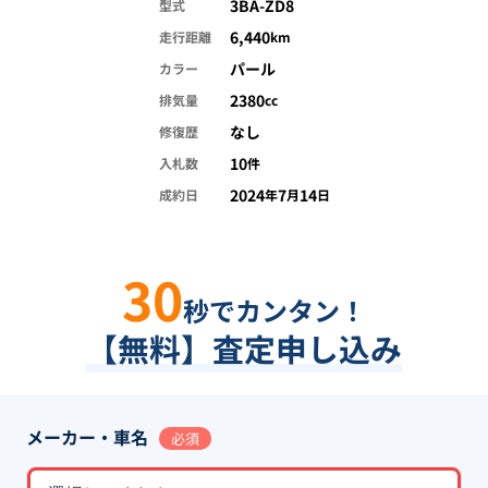
3BA-ZD8
型式
6,440
走行距離
km
パール
カラー
2380
排気量
cc
なし
修復歴
10
入札数
件
2024
7
14
成約日
年
月
日
30
秒でカンタン！
【無料】査定申し込み
メーカー・車名
必須