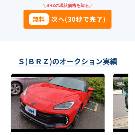
＼BRZの現状価格を知る／
無料
次へ(30秒で完了)
Ｓ(ＢＲＺ)のオークション実績