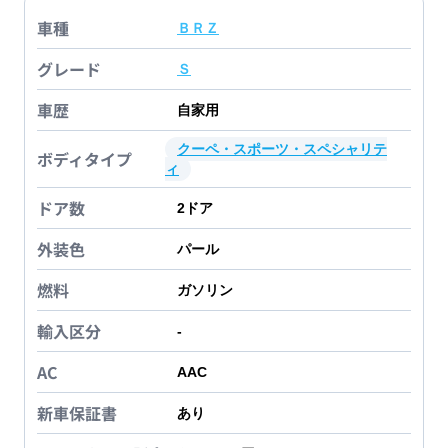
車種
ＢＲＺ
グレード
Ｓ
車歴
自家用
クーペ・スポーツ・スペシャリテ
ボディタイプ
ィ
ドア数
2
ドア
外装色
パール
燃料
ガソリン
輸入区分
-
AC
AAC
新車保証書
あり