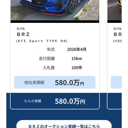
スバル
スバル
ＢＲＺ
ＢＲＺ
(
ＳＴＩ Ｓｐｏｒｔ ＴＹＰＥ ＲＡ
)
(
イエロー
年式
2026年4月
走行距離
15
km
入札数
100
件
580.0
万
他社見積額
買
円
580.0
万
円
セルカ実績
セル
ＢＲＺのオークション実績一覧はこちら