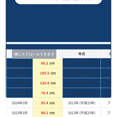
ＢＲＺ Ｓ/13年落ち(2013年式)のオ
ークションデータ一覧
査定時期
セルカ実績
年式
カラ
横にスクロールできます
2025年9月
66.2
2013
年 (
平成25年
)
パー
万円
2025年3月
105.5
2013
年 (
平成25年
)
ブル
万円
2025年3月
130.8
2013
年 (
平成25年
)
ブル
万円
2024年12月
78.4
2013
年 (
平成25年
)
ブル
万円
2024年3月
95.4
2013
年 (
平成25年
)
ブル
万円
2023年3月
89.2
2013
年 (
平成25年
)
ブル
万円