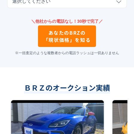
選択してください
＼他社からの電話なし！30秒で完了／
あなたの
BRZ
の
「現状価格」を知る
※一括査定のような複数者からの電話ラッシュは一切ありません
ＢＲＺのオークション実績