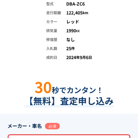
DBA-ZC6
型式
122,405
走行距離
km
レッド
カラー
1990
排気量
cc
なし
修復歴
25
入札数
件
2024
9
6
成約日
年
月
日
30
秒でカンタン！
【無料】査定申し込み
メーカー・車名
必須