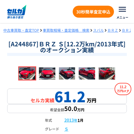
30秒簡単査定申込
メニュー
中古車買取・査定TOP
車買取相場・査定価格 検索
スバル
ＢＲＺ
ＢＲＺ
[A244867]ＢＲＺ Ｓ[12.2万km/2013年式]
のオークション実績
❮
❯
1
/
18
11.2
61.2
万円
セルカ実績
万円
50.0
希望金額
万円
2013
1
年式
年
月
Ｓ
グレード