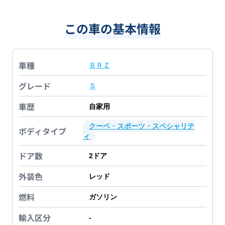
この車の基本情報
車種
ＢＲＺ
グレード
Ｓ
車歴
自家用
クーペ・スポーツ・スペシャリテ
ボディタイプ
ィ
ドア数
2
ドア
外装色
レッド
燃料
ガソリン
輸入区分
-