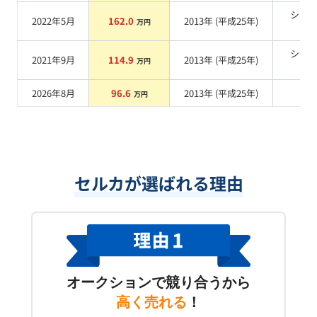
シル
2022年5月
162.0
2013
年 (
平成25年
)
万円
系
シル
2021年9月
114.9
2013
年 (
平成25年
)
万円
系
2026年8月
96.6
2013
年 (
平成25年
)
系
万円
セルカが選ばれる理由
オークションで競り合うから
高く売れる
！