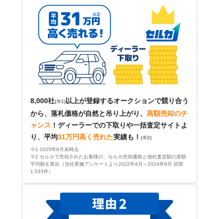
8,000社
以上が登録するオークションで競り合う
(※1)
から、落札価格が自然と吊り上がり、
高額売却のチ
ャンス
！
ディーラーでの下取りや一括査定サイトよ
り、平均
31万円高く売れた
実績も！
(※2)
※1 2025年8月末時点
※2 セルカで売却されたお客様の、セルカ売却価格と他社査定額の差額
平均額を算出（当社実施アンケートより2022年4月～2024年9月 回答
1,533件）