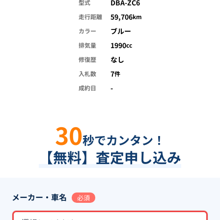
DBA-ZC6
型式
59,706
走行距離
km
ブルー
カラー
1990
排気量
cc
なし
修復歴
7
入札数
件
-
成約日
30
秒でカンタン！
【無料】査定申し込み
メーカー・車名
必須