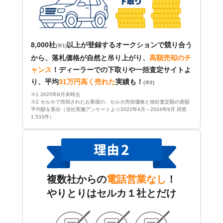
8,000社
以上が登録するオークションで競り合う
(※1)
から、落札価格が自然と吊り上がり、
高額売却のチ
ャンス
！
ディーラーでの下取りや一括査定サイトよ
り、平均
31万円高く売れた
実績も！
(※2)
※1 2025年8月末時点
※2 セルカで売却されたお客様の、セルカ売却価格と他社査定額の差額
平均額を算出（当社実施アンケートより2022年4月～2024年9月 回答
1,533件）
複数社からの
電話営業なし
！
やりとりはセルカ１社とだけ