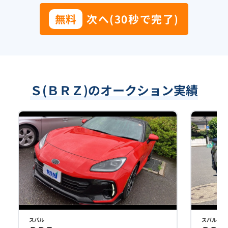
無料
次へ(30秒で完了)
Ｓ(ＢＲＺ)のオークション実績
スバル
スバル