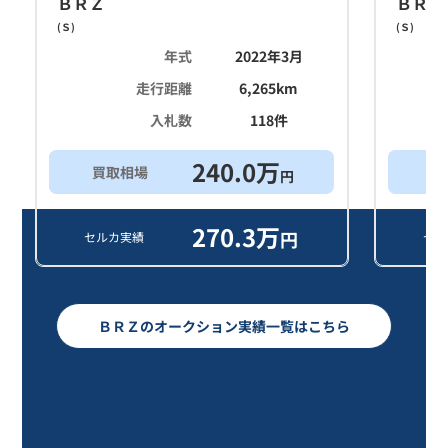
ＢＲＺ
ＢＲＺ
(
Ｓ
)
(
Ｓ
)
年式
2022年3月
走行距離
6,265
km
入札数
118
件
240.0
万
買取相場
買
円
270.3
万
円
セルカ実績
セル
ＢＲＺのオークション実績一覧はこちら