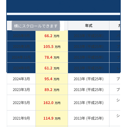
ＢＲＺ Ｓ/13年落ち(2013年式)のオ
ークションデータ一覧
査定時期
セルカ実績
年式
カラ
横にスクロールできます
2025年9月
66.2
2013
年 (
平成25年
)
パー
万円
2025年3月
105.5
2013
年 (
平成25年
)
ブル
万円
2024年12月
78.4
2013
年 (
平成25年
)
ブル
万円
2024年9月
61.2
2013
年 (
平成25年
)
レッ
万円
2024年3月
95.4
2013
年 (
平成25年
)
ブル
万円
2023年3月
89.2
2013
年 (
平成25年
)
ブル
万円
シル
2022年5月
162.0
2013
年 (
平成25年
)
万円
系
シル
2021年9月
114.9
2013
年 (
平成25年
)
万円
系