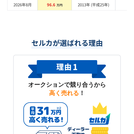
2026年8月
96.6
2013
年 (
平成25年
)
系
万円
セルカが選ばれる理由
オークションで競り合うから
高く売れる
！