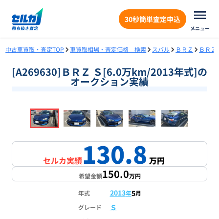
30秒簡単査定申込
メニュー
中古車買取・査定TOP
車買取相場・査定価格 検索
スバル
ＢＲＺ
ＢＲＺ
[A269630]ＢＲＺ Ｓ[6.0万km/2013年式]の
オークション実績
❮
❯
1
/
18
130.8
セルカ実績
万円
150.0
希望金額
万円
2013
5
年式
年
月
Ｓ
グレード