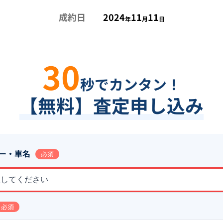
成約日
2024
11
11
年
月
日
30
秒でカンタン！
【無料】査定申し込み
ー・車名
必須
択してください
必須