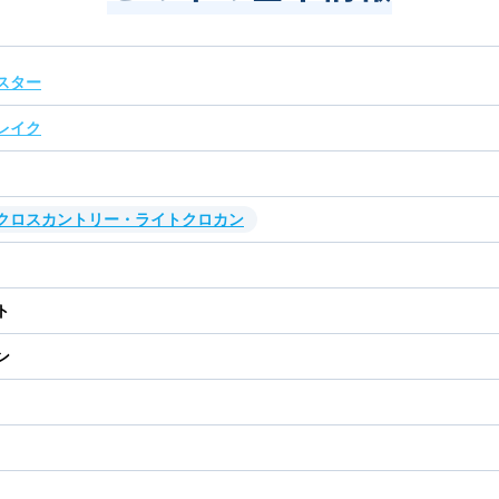
スター
レイク
・クロスカントリー・ライトクロカン
ト
ン