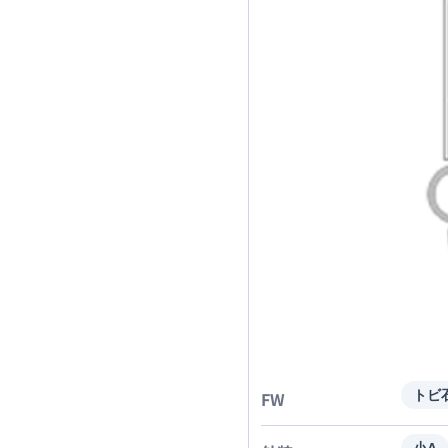
FW
トビ