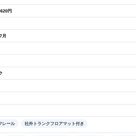
0620円
年7月
ク
り
フレール
社外トランクフロアマット付き