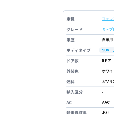
車種
フォレ
グレード
Ｘ－ブ
車歴
自家用
ボディタイプ
SUV
ドア数
5
ドア
外装色
ホワイ
燃料
ガソリ
輸入区分
-
AC
AAC
新車保証書
あり