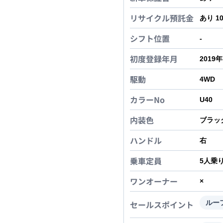
リサイクル預託金
あり 1
シフト位置
-
初度登録年月
2019
駆動
4WD
カラーNo
U40
内装色
ブラッ
ハンドル
右
乗車定員
5
人乗
ワンオーナー
×
セールスポイント
ルー