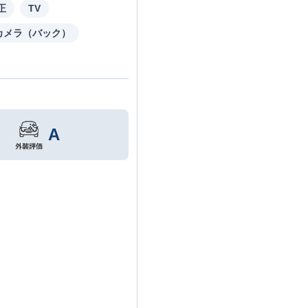
正
TV
カメラ（バック）
A