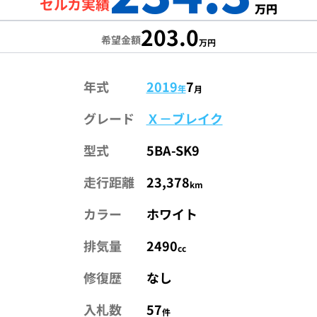
セルカ実績
万円
203.0
希望金額
万円
年式
2019
7
年
月
グレード
Ｘ－ブレイク
型式
5BA-SK9
走行距離
23,378
km
カラー
ホワイト
排気量
2490
cc
修復歴
なし
入札数
57
件