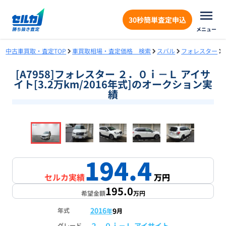
30秒簡単査定申込
メニュー
中古車買取・査定TOP
車買取相場・査定価格 検索
スバル
フォレスター
[A7958]フォレスター ２．０ｉ－Ｌ アイサ
イト[3.2万km/2016年式]のオークション実
績
❮
❯
1
/
16
194.4
セルカ実績
万円
195.0
希望金額
万円
2016
9
年式
年
月
２．０ｉ－Ｌ アイサイト
グレード