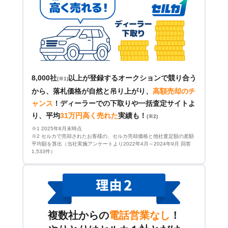
8,000社
以上が登録するオークションで競り合う
(※1)
から、落札価格が自然と吊り上がり、
高額売却のチ
ャンス
！
ディーラーでの下取りや一括査定サイトよ
り、平均
31万円高く売れた
実績も！
(※2)
※1 2025年8月末時点
※2 セルカで売却されたお客様の、セルカ売却価格と他社査定額の差額
平均額を算出（当社実施アンケートより2022年4月～2024年9月 回答
1,533件）
複数社からの
電話営業なし
！