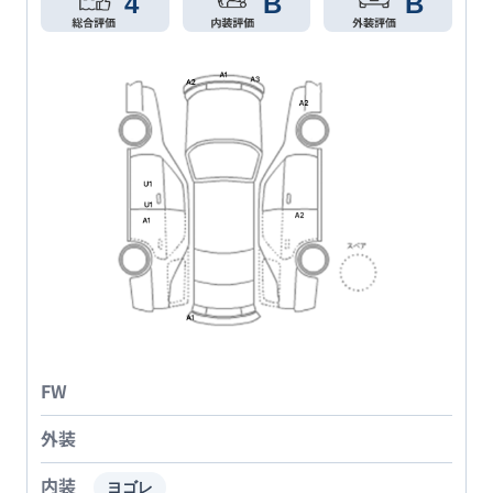
4
B
B
FW
外装
内装
ヨゴレ