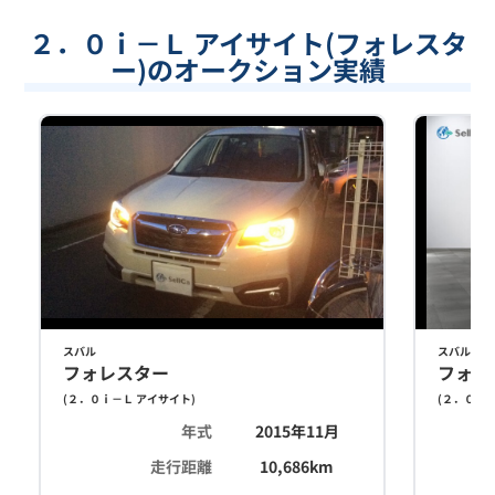
２．０ｉ－Ｌ アイサイト(フォレスタ
ー)のオークション実績
スバル
スバル
フォレスター
フォレ
(
２．０ｉ－Ｌ アイサイト
)
(
２．０ｉ－
年式
2015年11月
走行距離
10,686
km