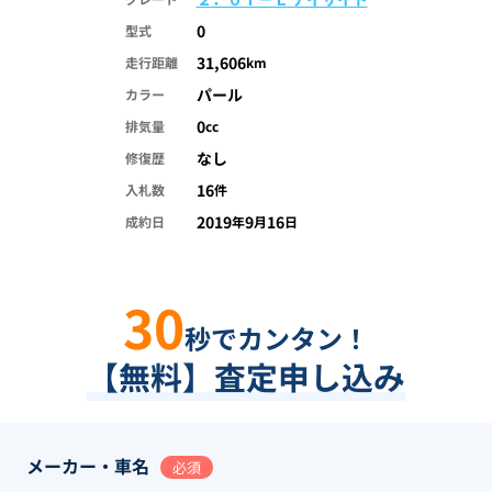
0
型式
31,606
走行距離
km
パール
カラー
0
排気量
cc
なし
修復歴
16
入札数
件
2019
9
16
成約日
年
月
日
30
秒でカンタン！
【無料】査定申し込み
メーカー・車名
必須