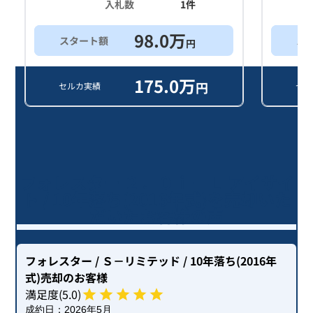
入札数
1
件
98.0
万
スタート額
ス
円
175.0
万
円
セルカ実績
セル
フォレスター ２．０ｉ－Ｌ アイサイ
ト / 10年落ち(2016年式)を売却いた
だいたお客様の声
フォレスター
/ Ｓ－リミテッド
/ 10年落ち(2016年
式)
売却のお客様
満足度(
5
.0)
成約日：
2026年5月