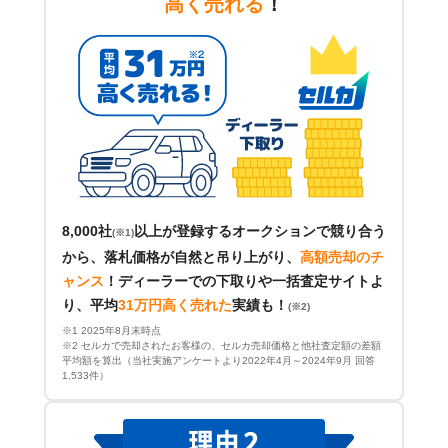
高く売れる
！
8,000社
以上が登録するオークションで競り合う
(※1)
から、落札価格が自然と吊り上がり、
高額売却のチ
ャンス
！
ディーラーでの下取りや一括査定サイトよ
り、平均
31万円高く売れた
実績も！
(※2)
※1 2025年8月末時点
※2 セルカで売却されたお客様の、セルカ売却価格と他社査定額の差額
平均額を算出（当社実施アンケートより2022年4月～2024年9月 回答
1,533件）