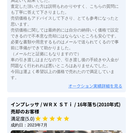
満足いく結果でした。
査定した頂いた方は説明もわかりやすく、こちらの質問に
も丁寧に答えて下さりました。
売切価格もアドバイスして下さり、とても参考になったと
思います。
売切価格に関しては最終的には自分の納得いく価格で設定
できるので不本意な売却にはならないところも安心です。
必要な書類や用意するものはメールで送られてくるので事
前に準備ができて助かりました。
（メールだと証拠にもなりますので）
車の引き渡しはまだなので、引き渡し後の手続きや入金が
問題なく行われれば悪いところはありませんでした。
今回は運よく希望以上の価格で売れたので満足していま
す。
オークション実績詳細を見る
インプレッサ
/ ＷＲＸ ＳＴｉ
/ 16年落ち(2010年式)
売却のお客様
満足度(
5
.0)
成約日：
2023年7月