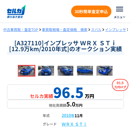
30秒簡単査定申込
メニュー
中古車買取・査定TOP
車買取相場・査定価格 検索
スバル
インプレッサ
[A327110]インプレッサ ＷＲＸ ＳＴｉ
[12.9万km/2010年式]のオークション実績
❮
❯
1
/
18
91.5
96.5
万円
セルカ実績
万円
5.0
他社見積額
万円
2010
11
年式
年
月
ＷＲＸ ＳＴｉ
グレード