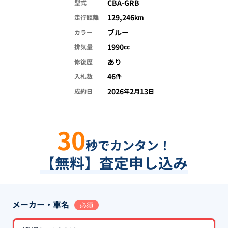
CBA-GRB
型式
129,246
走行距離
km
ブルー
カラー
1990
排気量
cc
あり
修復歴
46
入札数
件
2026
2
13
成約日
年
月
日
30
秒でカンタン！
【無料】査定申し込み
メーカー・車名
必須