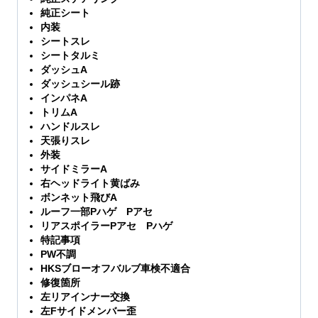
純正シート
内装
シートスレ
シートタルミ
ダッシュA
ダッシュシール跡
インパネA
トリムA
ハンドルスレ
天張りスレ
外装
サイドミラーA
右ヘッドライト黄ばみ
ボンネット飛びA
ルーフ一部Pハゲ Pアセ
リアスポイラーPアセ Pハゲ
特記事項
PW不調
HKSブローオフバルブ車検不適合
修復箇所
左リアインナー交換
左Fサイドメンバー歪