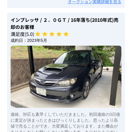
オークション実績詳細を見る
インプレッサ
/ ２．０ＧＴ
/ 16年落ち(2010年式)
売
却のお客様
満足度(
5
.0)
成約日：
2023年5月
連絡、対応も素早くしていただきました。初回連絡の3日後
に査定が決まったときはびっくりしました。思ったより高
値で売ることができ、大変満足しております。また機会が