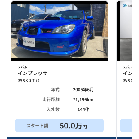
スバル
スバル
インプレッサ
インプ
(
ＷＲＸ ＳＴｉ
)
(
ＷＲＸ Ｓ
年式
2005年6月
走行距離
71,196
km
入札数
144
件
50.0
万
スタート額
ス
円