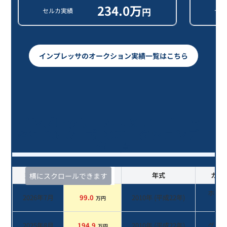
234.0
万
円
セルカ実績
セル
インプレッサのオークション実績一覧はこちら
インプレッサ ＷＲＸ ＳＴｉ/16年
落ち(2010年式)のオークションデー
タ一覧
査定時期
セルカ実績
年式
カラ
横にスクロールできます
ホワ
2026年7月
99.0
2010
年 (
平成22年
)
万円
系
2025年8月
194.9
2010
年 (
平成22年
)
グレ
万円