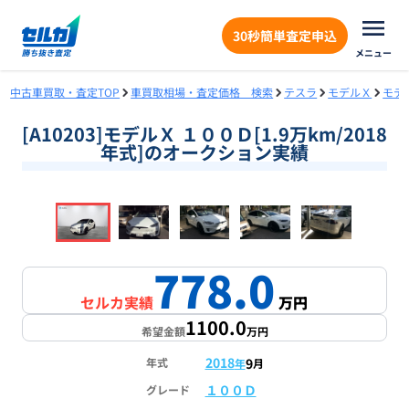
30秒簡単査定申込
メニュー
中古車買取・査定TOP
車買取相場・査定価格 検索
テスラ
モデルＸ
モデ
[A10203]モデルＸ １００Ｄ[1.9万km/2018
年式]のオークション実績
❮
❯
1
/
16
778.0
セルカ実績
万円
1100.0
希望金額
万円
2018
9
年式
年
月
１００Ｄ
グレード