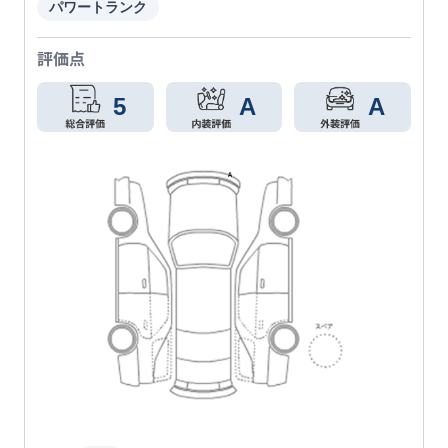
パワートランク
評価点
5
A
A