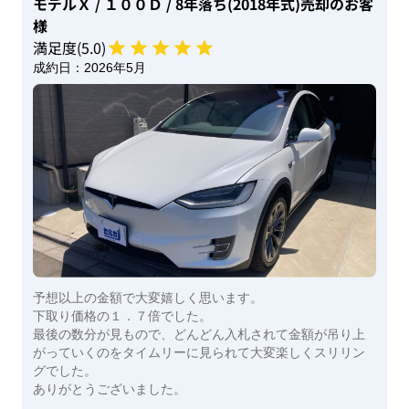
モデルＸ
/ １００Ｄ
/ 8年落ち(2018年式)
売却のお客
様
満足度(
5
.0)
成約日：
2026年5月
予想以上の金額で大変嬉しく思います。
下取り価格の１．７倍でした。
最後の数分が見もので、どんどん入札されて金額が吊り上
がっていくのをタイムリーに見られて大変楽しくスリリン
グでした。
ありがとうございました。