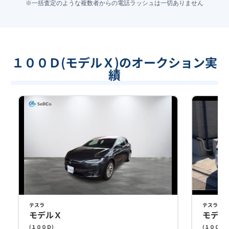
※一括査定のような複数者からの電話ラッシュは一切ありません
１００Ｄ(モデルＸ)のオークション実
績
テスラ
テスラ
モデルＸ
モデル
(
１００Ｄ
)
(
１００Ｄ
)