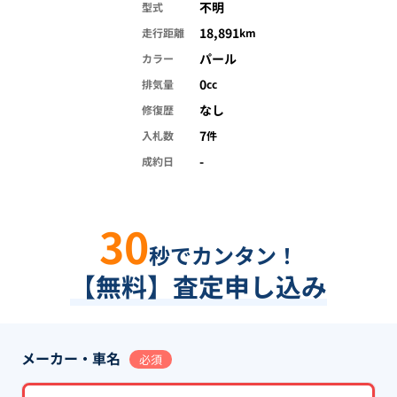
不明
型式
18,891
走行距離
km
パール
カラー
0
排気量
cc
なし
修復歴
7
入札数
件
-
成約日
30
秒でカンタン！
【無料】査定申し込み
メーカー・車名
必須