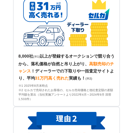
8,000社
以上が登録するオークションで競り合う
(※1)
から、落札価格が自然と吊り上がり、
高額売却のチ
ャンス
！
ディーラーでの下取りや一括査定サイトよ
り、平均
31万円高く売れた
実績も！
(※2)
※1 2025年8月末時点
※2 セルカで売却されたお客様の、セルカ売却価格と他社査定額の差額
平均額を算出（当社実施アンケートより2022年4月～2024年9月 回答
1,533件）