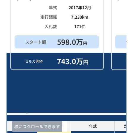
年式
2017年12月
走行距離
7,230
km
入札数
171
件
598.0
万
スタート額
他
円
743.0
万
円
セルカ実績
セル
モデルＸ １００Ｄ/8年落ち(2018年
式)のオークションデータ一覧
査定時期
セルカ実績
年式
カラ
横にスクロールできます