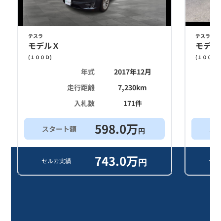
テスラ
テスラ
モデルＸ
モデル
(
１００Ｄ
)
(
１００Ｄ
)
年式
2017年12月
走行距離
7,230
km
入札数
171
件
598.0
万
スタート額
ス
円
743.0
万
円
セルカ実績
セル