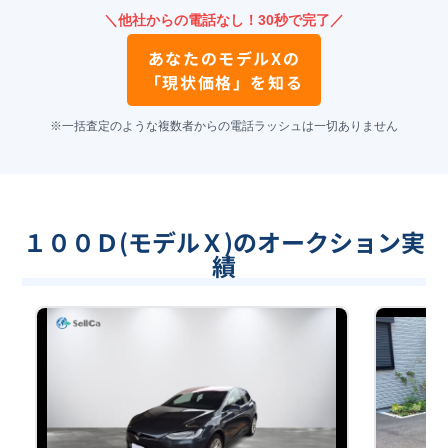
＼他社からの電話なし！30秒で完了／
あなたの
モデルX
の
「現状価格」を知る
※一括査定のような複数者からの電話ラッシュは一切ありません
１００Ｄ(モデルＸ)のオークション実
績