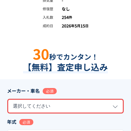
-
排気量
なし
修復歴
254
入札数
件
2026
5
15
成約日
年
月
日
30
秒でカンタン！
【無料】査定申し込み
メーカー・車名
必須
選択してください
年式
必須