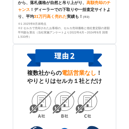
から、落札価格が自然と吊り上がり、
高額売却のチ
ャンス
！
ディーラーでの下取りや一括査定サイトよ
り、平均
31万円高く売れた
実績も！
(※2)
※1 2025年8月末時点
※2 セルカで売却されたお客様の、セルカ売却価格と他社査定額の差額
平均額を算出（当社実施アンケートより2022年4月～2024年9月 回答
1,533件）
複数社からの
電話営業なし
！
やりとりはセルカ１社とだけ