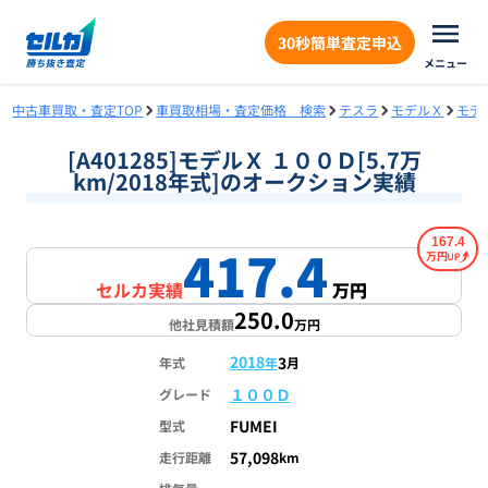
30秒簡単査定申込
メニュー
中古車買取・査定TOP
車買取相場・査定価格 検索
テスラ
モデルＸ
モデ
[A401285]モデルＸ １００Ｄ[5.7万
km/2018年式]のオークション実績
167.4
417.4
万円
セルカ実績
万円
250.0
他社見積額
万円
2018
3
年式
年
月
１００Ｄ
グレード
FUMEI
型式
57,098
走行距離
km