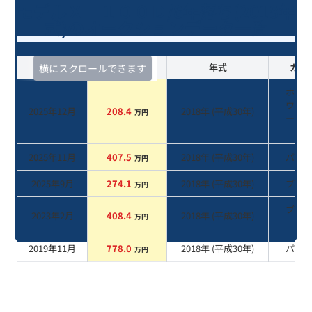
モデルＸ １００Ｄ/8年落ち(2018年
式)のオークションデータ一覧
査定時期
セルカ実績
年式
カラ
横にスクロールできます
ホワ
ウォ
2025年12月
208.4
2018
年 (
平成30年
)
万円
ーパ
系
2025年11月
407.5
2018
年 (
平成30年
)
パー
万円
2025年9月
274.1
2018
年 (
平成30年
)
ブル
万円
ブラ
2023年2月
408.4
2018
年 (
平成30年
)
万円
系
2019年11月
778.0
2018
年 (
平成30年
)
パー
万円