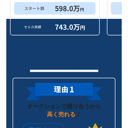
598.0
万
スタート額
他
円
743.0
万
円
セルカ実績
セル
セルカが選ばれる理由
オークションで競り合うから
高く売れる
！