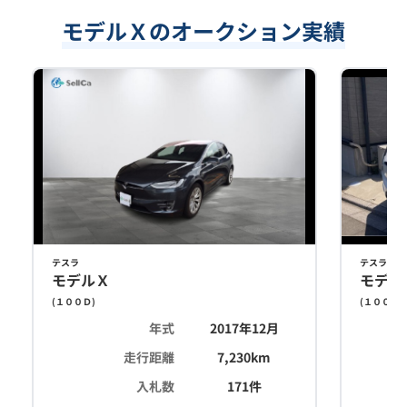
モデルＸのオークション実績
テスラ
テスラ
モデルＸ
モデル
(
１００Ｄ
)
(
１００Ｄ
)
年式
2017年12月
走行距離
7,230
km
入札数
171
件