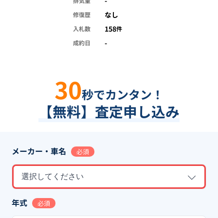
-
排気量
なし
修復歴
158
入札数
件
-
成約日
30
秒でカンタン！
【無料】査定申し込み
メーカー・車名
必須
選択してください
年式
必須