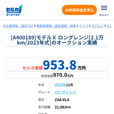
30秒簡単査定申込
メニュー
中古車買取・査定TOP
車買取相場・査定価格 検索
テスラ
モデルＸ
モデ
[A400189]モデルＸ ロングレンジ[2.1万
km/2023年式]のオークション実績
953.8
1
/
1
セルカ実績
万円
970.0
希望金額
万円
2023
11
年式
年
月
ロングレンジ
グレード
ZAA-XLA
型式
21,081
走行距離
km