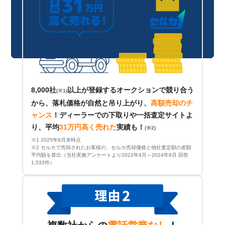
8,000社
以上が登録するオークションで競り合う
(※1)
から、落札価格が自然と吊り上がり、
高額売却のチ
ャンス
！
ディーラーでの下取りや一括査定サイトよ
り、平均
31万円高く売れた
実績も！
(※2)
※1 2025年8月末時点
※2 セルカで売却されたお客様の、セルカ売却価格と他社査定額の差額
平均額を算出（当社実施アンケートより2022年4月～2024年9月 回答
1,533件）