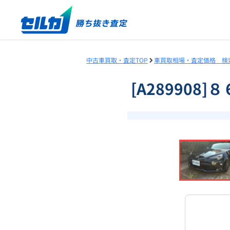
中古車買取・査定TOP
車買取相場・査定価格 検
[A289908
❮