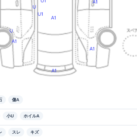
石
傷A
小U
ホイルA
レ
スレ
キズ