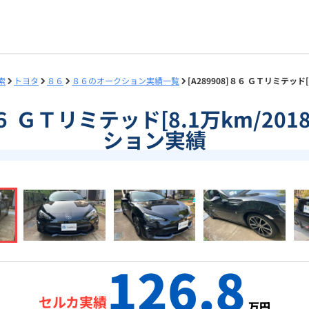
索
トヨタ
８６
８６のオークション実績一覧
[A289908]８６ ＧＴリミテッド
]８６ ＧＴリミテッド[8.1万km/20
ション実績
126.8
セルカ実績
万円