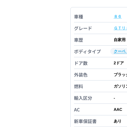
車種
８６
グレード
ＧＴリ
車歴
自家用
ボディタイプ
クーペ
ドア数
2
ドア
外装色
ブラッ
燃料
ガソリ
輸入区分
-
AC
AAC
新車保証書
あり