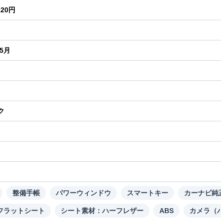
320円
年5月
ク
り
整備手帳
パワーウィンドウ
スマートキー
カーナビ純
フラットシート
シート素材：ハーフレザー
ABS
カメラ（