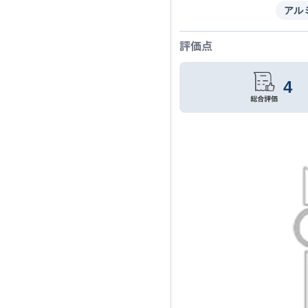
アル
評価点
4