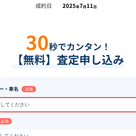
成約日
2025
7
11
年
月
日
30
秒でカンタン！
【無料】査定申し込み
ー・車名
必須
択してください
必須
してください