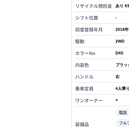
リサイクル預託金
あり 9
シフト位置
-
初度登録年月
2018
駆動
2WD
カラーNo
D4S
内装色
ブラッ
ハンドル
右
乗車定員
4
人乗
ワンオーナー
×
取説
装備品
フル