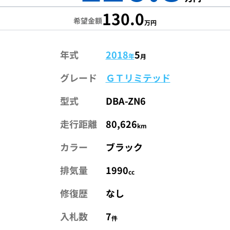
130.0
希望金額
万円
年式
2018
5
年
月
グレード
ＧＴリミテッド
型式
DBA-ZN6
走行距離
80,626
km
カラー
ブラック
排気量
1990
cc
修復歴
なし
入札数
7
件