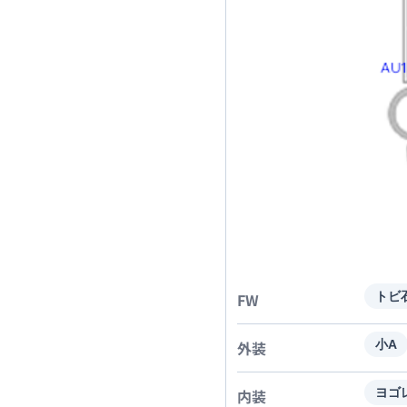
FW
トビ
外装
小A
内装
ヨゴ