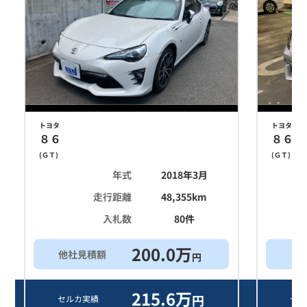
トヨタ
トヨタ
８６
８６
(
ＧＴ
)
(
ＧＴ
)
年式
2018年3月
走行距離
48,355
km
入札数
80
件
200.0
万
他社見積額
希
円
215.6
万
円
セルカ実績
セル