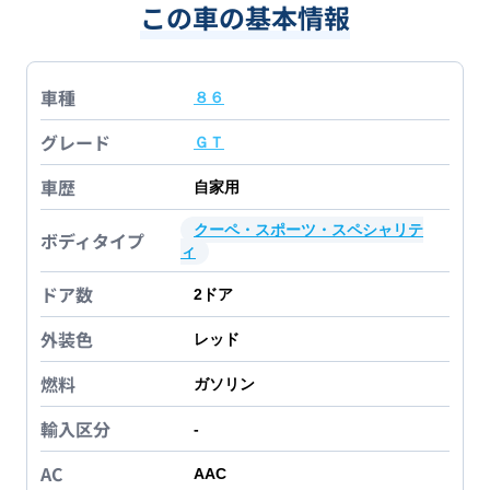
この車の基本情報
車種
８６
グレード
ＧＴ
車歴
自家用
クーペ・スポーツ・スペシャリテ
ボディタイプ
ィ
ドア数
2
ドア
外装色
レッド
燃料
ガソリン
輸入区分
-
AC
AAC