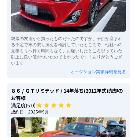
親戚の友達から買ったものだったのですが、子供が産まれ
る予定で車の乗り換えを検討していたところで、他社への
見積もりへ行く時間もなく、お願いしたところ思っていた
以上に良い値がついたのでよかったです！ありがとうござ
います！
オークション実績詳細を見る
８６
/ ＧＴリミテッド
/ 14年落ち(2012年式)
売却の
お客様
満足度(
5
.0)
成約日：
2025年9月