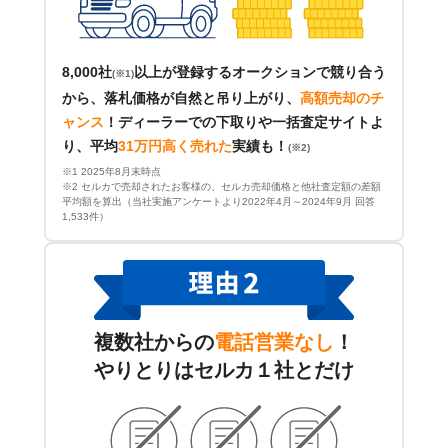
8,000社
以上が登録するオークションで競り合う
(※1)
から、落札価格が自然と吊り上がり、
高額売却のチ
ャンス
！
ディーラーでの下取りや一括査定サイトよ
り、平均
31万円高く売れた
実績も！
(※2)
※1 2025年8月末時点
※2 セルカで売却されたお客様の、セルカ売却価格と他社査定額の差額
平均額を算出（当社実施アンケートより2022年4月～2024年9月 回答
1,533件）
複数社からの
電話営業なし
！
やりとりはセルカ１社とだけ