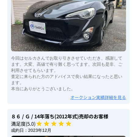
今回はセルカさんでお取り引きさせていただき、感謝して
ます。大変、高値で有り難く思ってます。次回も是非、ご
利用させてもらいます。
査定に来られた方のアドバイスで良い結果になったと思い
ます。
本当にありがとうございました。
オークション実績詳細を見る
８６
/ Ｇ
/ 14年落ち(2012年式)
売却のお客様
満足度(
5
.0)
成約日：
2023年12月