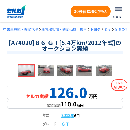
30秒簡単査定申込
メニュー
中古車買取・査定TOP
車買取相場・査定価格 検索
トヨタ
８６
８６のオ
[A74020]８６ ＧＴ[5.4万km/2012年式]の
オークション実績
❮
❯
1
/
19
16.0
126.0
万円
セルカ実績
万円
110.0
希望金額
万円
2012
6
年式
年
月
ＧＴ
グレード