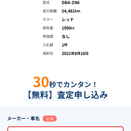
DBA-ZN6
型式
54,481
走行距離
km
レッド
カラー
1990
排気量
cc
なし
修復歴
1
入札数
件
2021
8
10
成約日
年
月
日
30
秒でカンタン！
【無料】査定申し込み
メーカー・車名
必須