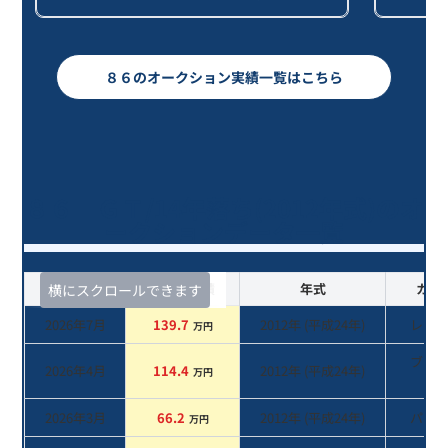
８６のオークション実績一覧はこちら
８６ ＧＴ/14年落ち(2012年式)のオ
ークションデータ一覧
査定時期
セルカ実績
年式
カラ
横にスクロールできます
2026年7月
139.7
2012
年 (
平成24年
)
レッ
万円
ブラ
2026年4月
114.4
2012
年 (
平成24年
)
万円
系
2026年3月
66.2
2012
年 (
平成24年
)
パー
万円