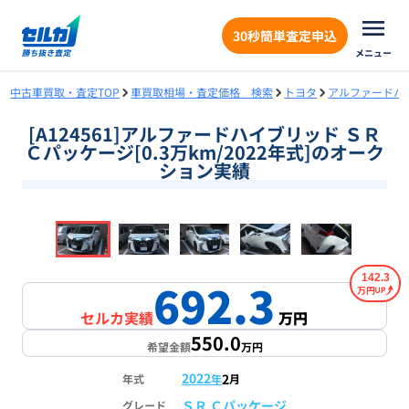
30秒簡単査定申込
メニュー
中古車買取・査定TOP
車買取相場・査定価格 検索
トヨタ
アルファードハ
[A124561]アルファードハイブリッド ＳＲ
Ｃパッケージ[0.3万km/2022年式]のオーク
ション実績
❮
❯
1
/
18
142.3
692.3
万円
セルカ実績
万円
550.0
希望金額
万円
2022
2
年式
年
月
ＳＲ Ｃパッケージ
グレード