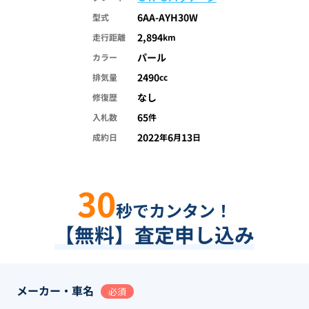
6AA-AYH30W
型式
2,894
走行距離
km
パール
カラー
2490
排気量
cc
なし
修復歴
65
入札数
件
2022
6
13
成約日
年
月
日
30
秒でカンタン！
【無料】査定申し込み
メーカー・車名
必須