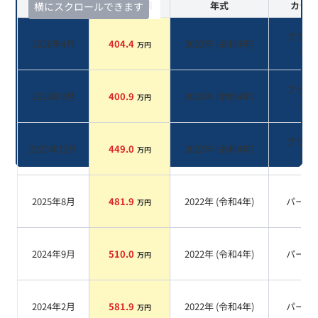
査定時期
セルカ実績
年式
カラー
横にスクロールできます
ブラッ
2026年4月
404.4
2022
年 (
令和4年
)
万円
系
ブラッ
2026年3月
400.9
2022
年 (
令和4年
)
万円
系
ブラッ
2025年12月
449.0
2022
年 (
令和4年
)
万円
系
2025年8月
481.9
2022
年 (
令和4年
)
パール
万円
2024年9月
510.0
2022
年 (
令和4年
)
パール
万円
2024年2月
581.9
2022
年 (
令和4年
)
パール
万円