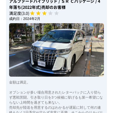
アルファードハイブリッド
/ ＳＲ Ｃパッケージ
/ 4
年落ち(2022年式)
売却のお客様
満足度(
3
.0)
成約日：
2024年2月
金額は満足。
オプションが多い場合用意されたレターパックに入り切ら
ず悪戦苦闘。引き取り日を3つ候補に挙げるも第一希望にな
らない上時間を過ぎても来ない。
売却先が陸送を用意するのはわかるが遅延に対して何の連
絡もなく1日予定が立たず非常に不満。そこからのリカバリ