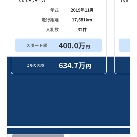
(
ＳＲ Ｃパッケージ
)
(
ＳＲ Ｃパ
年式
2019年11月
走行距離
17,681
km
入札数
32
件
400.0
万
スタート額
他
円
634.7
万
円
セルカ実績
セル
アルファードハイブリッド ＳＲ Ｃ
パッケージ/4年落ち(2022年式)のオ
ークションデータ一覧