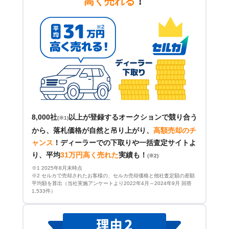
高く売れる
！
8,000社
以上が登録するオークションで競り合う
(※1)
から、落札価格が自然と吊り上がり、
高額売却のチ
ャンス
！
ディーラーでの下取りや一括査定サイトよ
り、平均
31万円高く売れた
実績も！
(※2)
※1 2025年8月末時点
※2 セルカで売却されたお客様の、セルカ売却価格と他社査定額の差額
平均額を算出（当社実施アンケートより2022年4月～2024年9月 回答
1,533件）