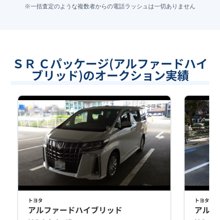
※一括査定のような複数者からの電話ラッシュは一切ありません
ＳＲ Ｃパッケージ(アルファードハイ
ブリッド)のオークション実績
トヨタ
トヨタ
アルファードハイブリッド
アルフ