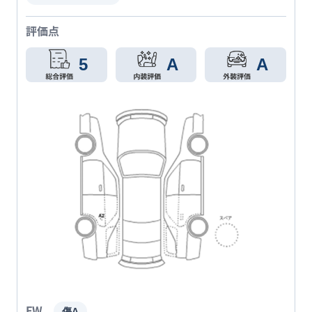
評価点
5
A
A
FW
傷A