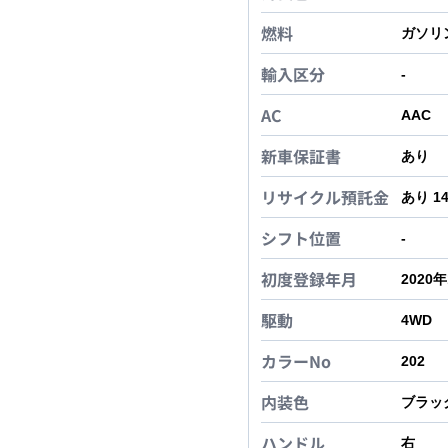
燃料
ガソリ
輸入区分
-
AC
AAC
新車保証書
あり
リサイクル預託金
あり 1
シフト位置
-
初度登録年月
2020
駆動
4WD
カラーNo
202
内装色
ブラッ
ハンドル
右