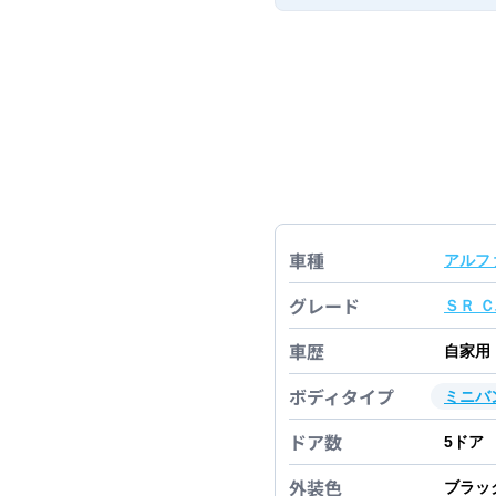
車種
アルフ
グレード
ＳＲ 
車歴
自家用
ボディタイプ
ミニバ
ドア数
5
ドア
外装色
ブラッ