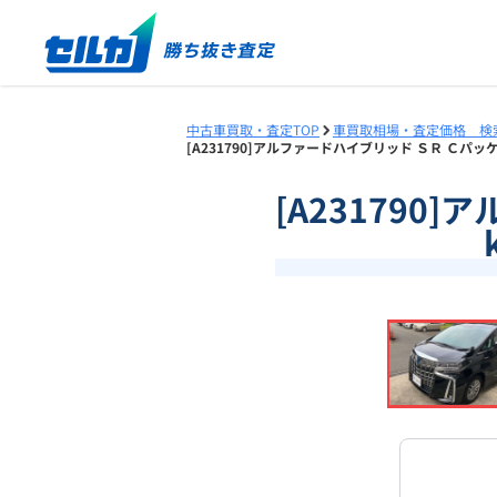
中古車買取・査定TOP
車買取相場・査定価格 検
[A231790]アルファードハイブリッド ＳＲ Ｃパッケ
[A231790
❮