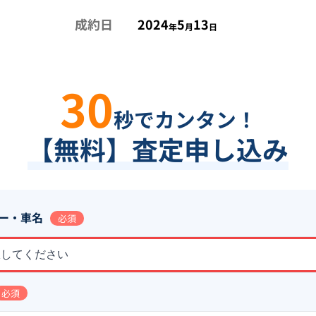
成約日
2024
5
13
年
月
日
30
秒でカンタン！
【無料】査定申し込み
ー・車名
必須
択してください
必須