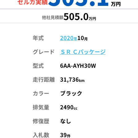
セルカ実績
万円
505.0
他社見積額
万円
年式
2020
10
年
月
グレード
ＳＲ Ｃパッケージ
型式
6AA-AYH30W
走行距離
31,736
km
カラー
ブラック
排気量
2490
cc
修復歴
なし
入札数
39
件