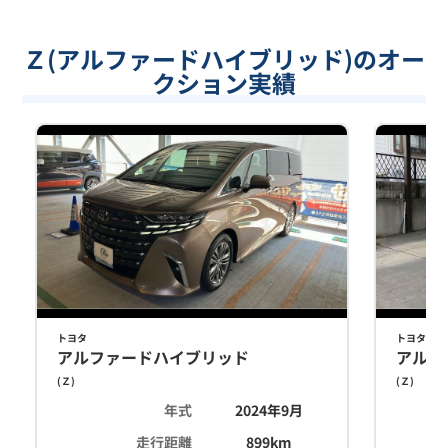
Ｚ(アルファードハイブリッド)のオー
クション実績
トヨタ
トヨタ
アルファードハイブリッド
アルフ
(
Ｚ
)
(
Ｚ
)
年式
2024年9月
走行距離
899
km