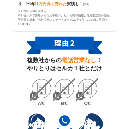
り、平均
31万円高く売れた
実績も！
(※2)
※1 2025年8月末時点
※2 セルカで売却されたお客様の、セルカ売却価格と他社査定額の差額
平均額を算出（当社実施アンケートより2022年4月～2024年9月 回答
1,533件）
複数社からの
電話営業なし
！
やりとりはセルカ１社とだけ