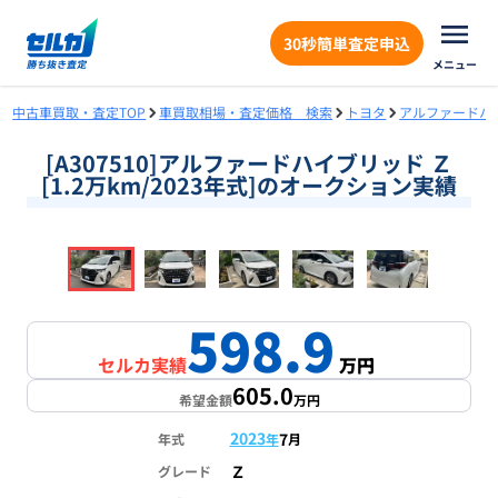
30秒簡単査定申込
メニュー
中古車買取・査定TOP
車買取相場・査定価格 検索
トヨタ
アルファードハ
[A307510]アルファードハイブリッド Ｚ
[1.2万km/2023年式]のオークション実績
❮
❯
1
/
18
598.9
セルカ実績
万円
605.0
希望金額
万円
2023
7
年式
年
月
Ｚ
グレード