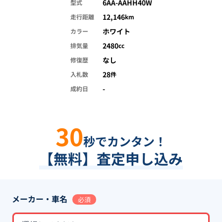
6AA-AAHH40W
型式
12,146
走行距離
km
ホワイト
カラー
2480
排気量
cc
なし
修復歴
28
入札数
件
-
成約日
30
秒でカンタン！
【無料】査定申し込み
メーカー・車名
必須