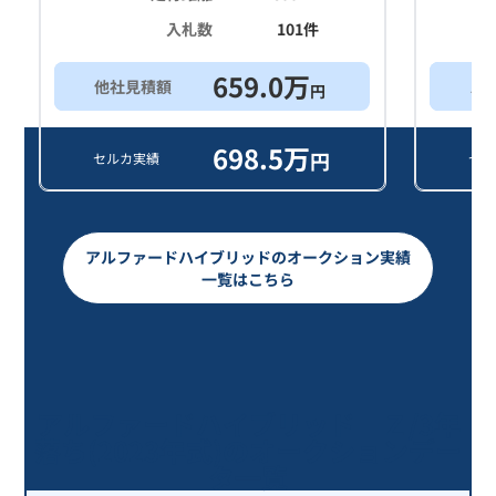
入札数
101
件
659.0
万
他社見積額
ス
円
698.5
万
円
セルカ実績
セル
アルファードハイブリッドのオークション実績
一覧はこちら
アルファードハイブリッド Ｚ/3年
落ち(2023年式)のオークションデー
タ一覧