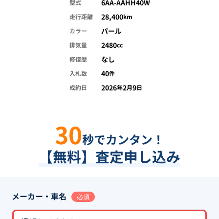
6AA-AAHH40W
型式
28,400
走行距離
km
パール
カラー
2480
排気量
cc
なし
修復歴
40
入札数
件
2026
2
9
成約日
年
月
日
30
秒でカンタン！
【無料】査定申し込み
メーカー・車名
必須