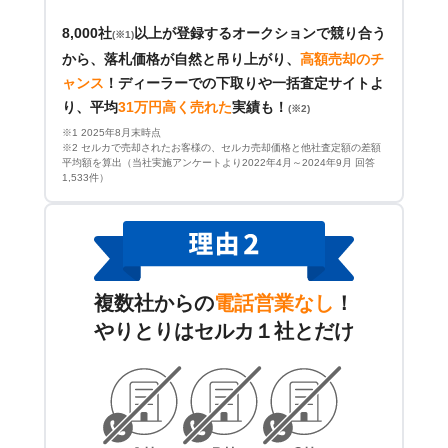
8,000社
以上が登録するオークションで競り合う
(※1)
から、落札価格が自然と吊り上がり、
高額売却のチ
ャンス
！
ディーラーでの下取りや一括査定サイトよ
り、平均
31万円高く売れた
実績も！
(※2)
※1 2025年8月末時点
※2 セルカで売却されたお客様の、セルカ売却価格と他社査定額の差額
平均額を算出（当社実施アンケートより2022年4月～2024年9月 回答
1,533件）
複数社からの
電話営業なし
！
やりとりはセルカ１社とだけ