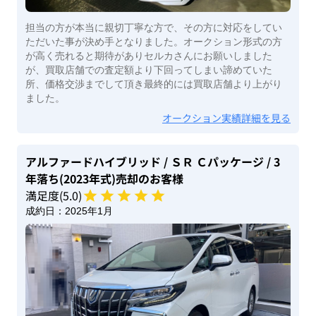
担当の方が本当に親切丁寧な方で、その方に対応をしてい
ただいた事が決め手となりました。オークション形式の方
が高く売れると期待がありセルカさんにお願いしました
が、買取店舗での査定額より下回ってしまい諦めていた
所、価格交渉までして頂き最終的には買取店舗より上がり
ました。
オークション実績詳細を見る
アルファードハイブリッド
/ ＳＲ Ｃパッケージ
/ 3
年落ち(2023年式)
売却のお客様
満足度(
5
.0)
成約日：
2025年1月