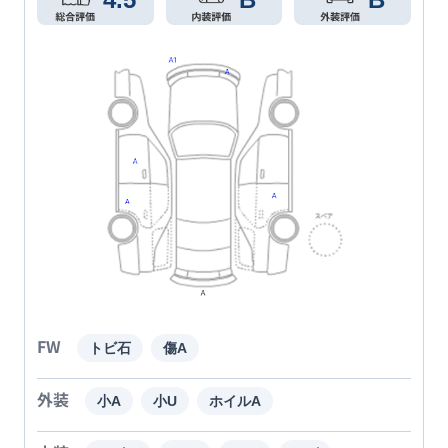
FW
トビ石
傷A
外装
小A
小U
ホイルA