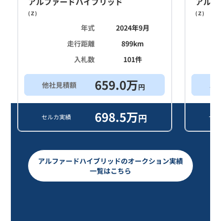
アルファードハイブリッド
アルフ
(
Ｚ
)
(
Ｚ
)
年式
2024年9月
走行距離
899
km
入札数
101
件
659.0
万
他社見積額
ス
円
698.5
万
円
セルカ実績
セル
アルファードハイブリッドのオークション実績
一覧はこちら