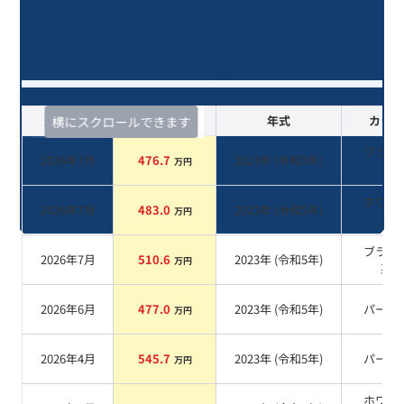
アルファードハイブリッド Ｚ/3年
落ち(2023年式)のオークションデー
タ一覧
査定時期
セルカ実績
年式
カラー
横にスクロールできます
ブラウ
2026年7月
476.7
2023
年 (
令和5年
)
万円
系
ホワイ
2026年7月
483.0
2023
年 (
令和5年
)
万円
系
ブラッ
2026年7月
510.6
2023
年 (
令和5年
)
万円
系
2026年6月
477.0
2023
年 (
令和5年
)
パール
万円
2026年4月
545.7
2023
年 (
令和5年
)
パール
万円
ホワイ