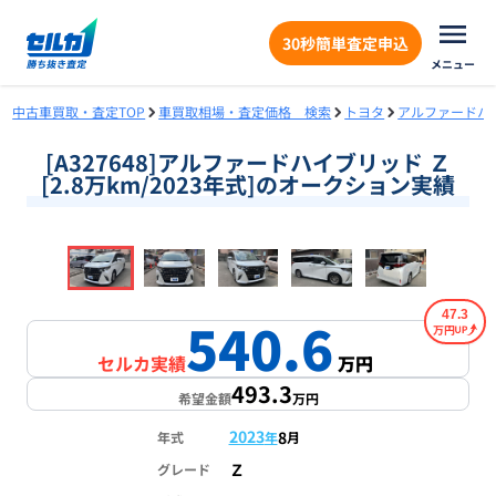
30秒簡単査定申込
メニュー
中古車買取・査定TOP
車買取相場・査定価格 検索
トヨタ
アルファードハ
[A327648]アルファードハイブリッド Ｚ
[2.8万km/2023年式]のオークション実績
❮
❯
1
/
18
47.3
540.6
万円
セルカ実績
万円
493.3
希望金額
万円
2023
8
年式
年
月
Ｚ
グレード