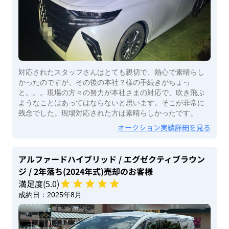
対応されたスタッフさんはとても親切で、熱心で素晴らし
かったのですが、その後の本社？様の手続きがちょっ
と。。。現場の方々の努力が本社さまの対応で、吹き飛ぶ
ようなことはあってはならないと思います。そこが非常に
残念でした。現場対応された方は素晴らしかったです。
オークション実績詳細を見る
アルファードハイブリッド
/ エグゼクティブラウン
ジ
/ 2年落ち(2024年式)
売却のお客様
満足度(
5
.0)
成約日：
2025年8月