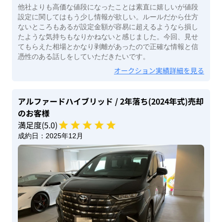
他社よりも高価な値段になったことは素直に嬉しいが値段
設定に関してはもう少し情報が欲しい。ルールだから仕方
ないところもあるが設定金額が容易に超えるようなら損し
たような気持ちもなりかねないと感じました。今回、見せ
てもらえた相場とかなり剥離があったので正確な情報と信
憑性のある話しをしていただきたいです。
オークション実績詳細を見る
アルファードハイブリッド
/ 2年落ち(2024年式)
売却
のお客様
満足度(
5
.0)
成約日：
2025年12月