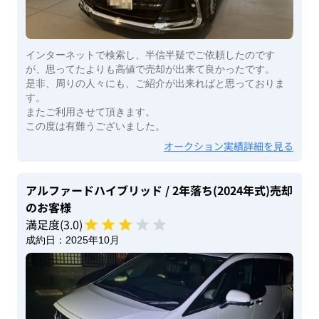
インターネットで検索し、半信半疑でご依頼したのです
が、思ってたよりも高値で売却が出来て良かったです。
是非、周りの人々にも、ご紹介が出来ればと思っておりま
す。
またご利用させて頂きます。
この度は有難うございました。
オークション実績詳細を見る
アルファードハイブリッド
/ 2年落ち(2024年式)
売却
のお客様
満足度(
3
.0)
成約日：
2025年10月