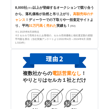
8,000社
以上が登録するオークションで競り合う
(※1)
から、落札価格が自然と吊り上がり、
高額売却のチ
ャンス
！
ディーラーでの下取りや一括査定サイトよ
り、平均
31万円高く売れた
実績も！
(※2)
※1 2025年8月末時点
※2 セルカで売却されたお客様の、セルカ売却価格と他社査定額の差額
平均額を算出（当社実施アンケートより2022年4月～2024年9月 回答
1,533件）
複数社からの
電話営業なし
！
やりとりはセルカ１社とだけ