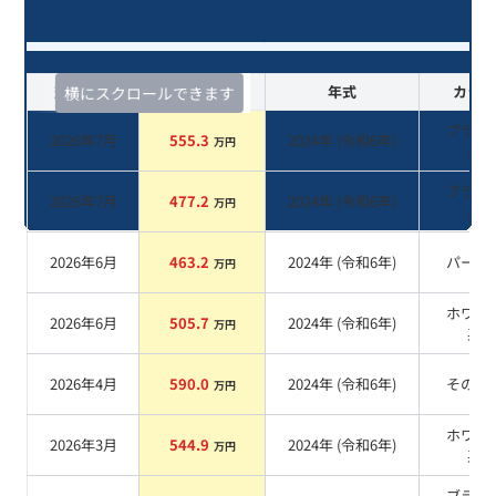
落ち(2024年式)のオークションデー
タ一覧
査定時期
セルカ実績
年式
カラー
横にスクロールできます
ブラッ
2026年7月
555.3
2024
年 (
令和6年
)
万円
系
ブラウ
2026年7月
477.2
2024
年 (
令和6年
)
万円
系
2026年6月
463.2
2024
年 (
令和6年
)
パール
万円
ホワイ
2026年6月
505.7
2024
年 (
令和6年
)
万円
系
2026年4月
590.0
2024
年 (
令和6年
)
その他
万円
ホワイ
2026年3月
544.9
2024
年 (
令和6年
)
万円
系
ブラッ