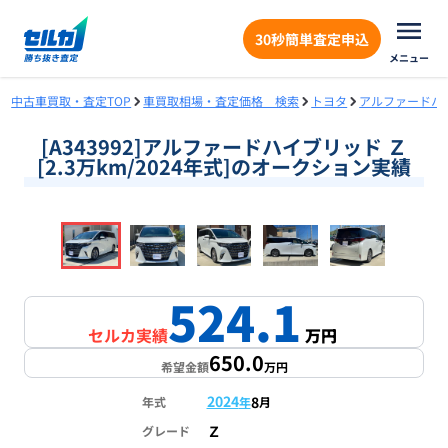
30秒簡単査定申込
メニュー
中古車買取・査定TOP
車買取相場・査定価格 検索
トヨタ
アルファードハ
[A343992]アルファードハイブリッド Ｚ
[2.3万km/2024年式]のオークション実績
❮
❯
1
/
18
524.1
セルカ実績
万円
650.0
希望金額
万円
2024
8
年式
年
月
Ｚ
グレード