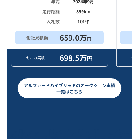
年式
2024年9月
走行距離
899
km
入札数
101
件
659.0
万
他社見積額
ス
円
698.5
万
円
セルカ実績
セル
アルファードハイブリッドのオークション実績
一覧はこちら
アルファードハイブリッド Ｚ/2年