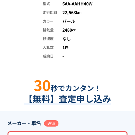
6AA-AAHH40W
型式
22,563
走行距離
km
パール
カラー
2480
排気量
cc
なし
修復歴
1
入札数
件
-
成約日
30
秒でカンタン！
【無料】査定申し込み
メーカー・車名
必須