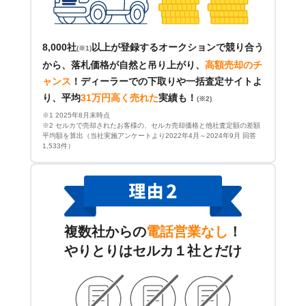
8,000社
以上が登録するオークションで競り合う
(※1)
から、落札価格が自然と吊り上がり、
高額売却のチ
ャンス
！
ディーラーでの下取りや一括査定サイトよ
り、平均
31万円高く売れた
実績も！
(※2)
※1 2025年8月末時点
※2 セルカで売却されたお客様の、セルカ売却価格と他社査定額の差額
平均額を算出（当社実施アンケートより2022年4月～2024年9月 回答
1,533件）
複数社からの
電話営業なし
！
やりとりはセルカ１社とだけ