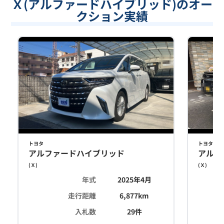
Ｘ(アルファードハイブリッド)のオー
クション実績
トヨタ
トヨタ
アルファードハイブリッド
アルフ
(
Ｘ
)
(
Ｘ
)
年式
2025年4月
走行距離
6,877
km
入札数
29
件