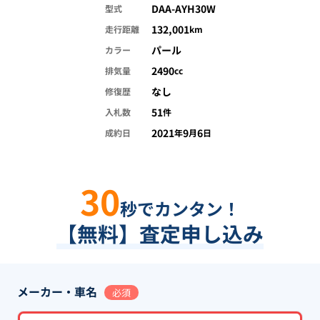
DAA-AYH30W
型式
132,001
走行距離
km
パール
カラー
2490
排気量
cc
なし
修復歴
51
入札数
件
2021
9
6
成約日
年
月
日
30
秒でカンタン！
【無料】査定申し込み
メーカー・車名
必須