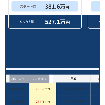
381.6
万
スタート額
ス
円
527.1
万
円
セルカ実績
セル
アルファードハイブリッド Ｘ/10年
落ち(2016年式)のオークションデー
タ一覧
査定時期
セルカ実績
年式
カラ
横にスクロールできます
ブラ
2026年2月
138.8
2016
年 (
平成28年
)
万円
系
2026年8月
234.1
2016
年 (
平成28年
)
系
万円