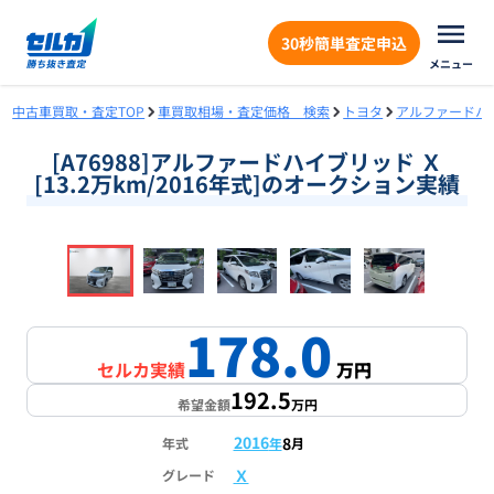
30秒簡単査定申込
メニュー
中古車買取・査定TOP
車買取相場・査定価格 検索
トヨタ
アルファードハ
[A76988]アルファードハイブリッド Ｘ
[13.2万km/2016年式]のオークション実績
❮
❯
1
/
17
178.0
セルカ実績
万円
192.5
希望金額
万円
2016
8
年式
年
月
Ｘ
グレード