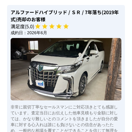
アルファードハイブリッド
/ ＳＲ
/ 7年落ち(2019年
式)
売却のお客様
満足度(
5
.0)
成約日：
2026年6月
非常に親切丁寧なセールスマンにご対応頂きとても感謝し
ています。査定当日にお伝えした他車見積もり金額に対し
ては、かなり難しいとのコメントを頂きましたが自分の愛
車に対する心入れは誰にも負けないとの信念があったた
め、一般的な相場を覆すことができることを信じて無理を