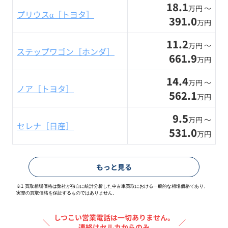
18.1
万円 〜
プリウスα［トヨタ］
391.0
万円
11.2
万円 〜
ステップワゴン［ホンダ］
661.9
万円
14.4
万円 〜
ノア［トヨタ］
562.1
万円
9.5
万円 〜
セレナ［日産］
531.0
万円
もっと見る
※1 買取相場価格は弊社が独自に統計分析した中古車買取における一般的な相場価格であり、
実際の買取価格を保証するものではありません。
しつこい営業電話は一切ありません。
＼
／
連絡はセルカからのみ