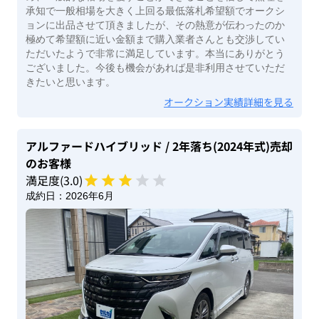
承知で一般相場を大きく上回る最低落札希望額でオークシ
ョンに出品させて頂きましたが、その熱意が伝わったのか
極めて希望額に近い金額まで購入業者さんとも交渉してい
ただいたようで非常に満足しています。本当にありがとう
ございました。今後も機会があれば是非利用させていただ
きたいと思います。
オークション実績詳細を見る
アルファードハイブリッド
/ 2年落ち(2024年式)
売却
のお客様
満足度(
3
.0)
成約日：
2026年6月