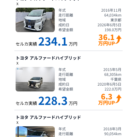
Ｘ
年式
2016年11月
走行距離
64,034
km
地域
東京都
成約日
2026年6月5日
希望金額
198.0
万円
36.1
234.1
万円UP
セルカ実績
万円
トヨタ
アルファードハイブリッド
Ｘ
年式
2015年5月
走行距離
68,305
km
地域
千葉県
成約日
2020年6月5日
希望金額
222.0
万円
6.3
228.3
万円UP
セルカ実績
万円
トヨタ
アルファードハイブリッド
Ｘ
年式
2018年3月
走行距離
90,054
km