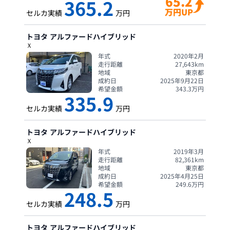
65.2
365.2
万円UP
セルカ実績
万円
トヨタ
アルファードハイブリッド
Ｘ
年式
2020年2月
走行距離
27,643
km
地域
東京都
成約日
2025年9月22日
希望金額
343.3
万円
335.9
セルカ実績
万円
トヨタ
アルファードハイブリッド
Ｘ
年式
2019年3月
走行距離
82,361
km
地域
東京都
成約日
2025年4月25日
希望金額
249.6
万円
248.5
セルカ実績
万円
トヨタ
アルファードハイブリッド