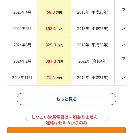
ブラ
2025年4月
56.8
2013
年 (
平成25年
)
万円
系
2024年8月
198.1
2015
年 (
平成27年
)
パー
万円
2024年6月
325.3
2018
年 (
平成30年
)
パー
万円
ブラ
2024年2月
387.3
2022
年 (
令和4年
)
万円
系
2023年11月
71.4
2012
年 (
平成24年
)
パー
万円
もっと見る
しつこい営業電話は一切ありません。
＼
／
連絡はセルカからのみ