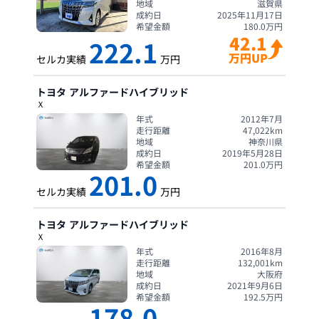
地域
滋賀県
成約日
2025年11月17日
希望金額
180.0
万円
42.1
222.1
万円UP
セルカ実績
万円
トヨタ
アルファードハイブリッド
Ｘ
年式
2012年7月
走行距離
47,022
km
地域
神奈川県
成約日
2019年5月28日
希望金額
201.0
万円
201.0
セルカ実績
万円
トヨタ
アルファードハイブリッド
Ｘ
年式
2016年8月
走行距離
132,001
km
地域
大阪府
成約日
2021年9月6日
希望金額
192.5
万円
178.0