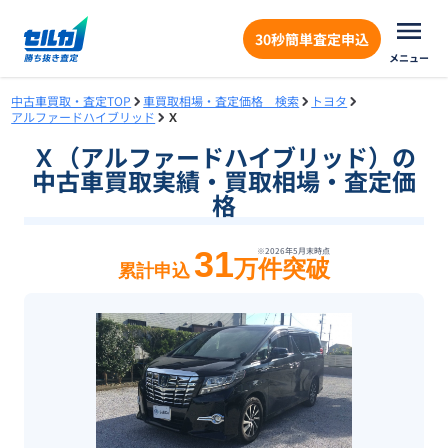
30秒簡単査定申込
メニュー
中古車買取・査定TOP
車買取相場・査定価格 検索
トヨタ
アルファードハイブリッド
Ｘ
Ｘ（アルファードハイブリッド）の
中古車買取実績・買取相場・査定価
格
31
※
2026年5月末
時点
万件突破
累計申込