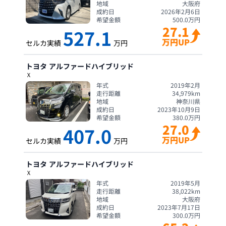
地域
大阪府
成約日
2026年2月6日
希望金額
500.0
万円
27.1
527.1
万円UP
セルカ実績
万円
トヨタ
アルファードハイブリッド
Ｘ
年式
2019年2月
走行距離
34,979
km
地域
神奈川県
成約日
2023年10月9日
希望金額
380.0
万円
27.0
407.0
万円UP
セルカ実績
万円
トヨタ
アルファードハイブリッド
Ｘ
年式
2019年5月
走行距離
38,022
km
地域
大阪府
成約日
2023年7月17日
希望金額
300.0
万円