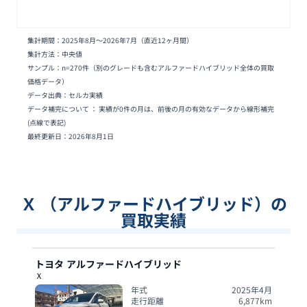
集計期間：
2025年8月
〜
2026年7月
（直近12ヶ月間）
集計方法：中央値
サンプル：n=
270
件
（別のグレードも含むアルファードハイブリッド全体の買取
価格データ）
データ出典：セルカ実績
データ補完について ： 実績が0件の月は、前後の月の有効なデータから線形補完
(点線で表記)
最終更新日：
2026年8月1日
Ｘ （アルファードハイブリッド）の
買取実績
トヨタ
アルファードハイブリッド
Ｘ
年式
2025年4月
走行距離
6,877
km