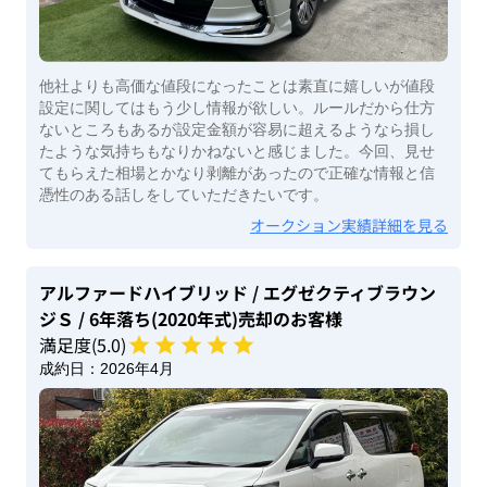
他社よりも高価な値段になったことは素直に嬉しいが値段
設定に関してはもう少し情報が欲しい。ルールだから仕方
ないところもあるが設定金額が容易に超えるようなら損し
たような気持ちもなりかねないと感じました。今回、見せ
てもらえた相場とかなり剥離があったので正確な情報と信
憑性のある話しをしていただきたいです。
オークション実績詳細を見る
アルファードハイブリッド
/ エグゼクティブラウン
ジＳ
/ 6年落ち(2020年式)
売却のお客様
満足度(
5
.0)
成約日：
2026年4月