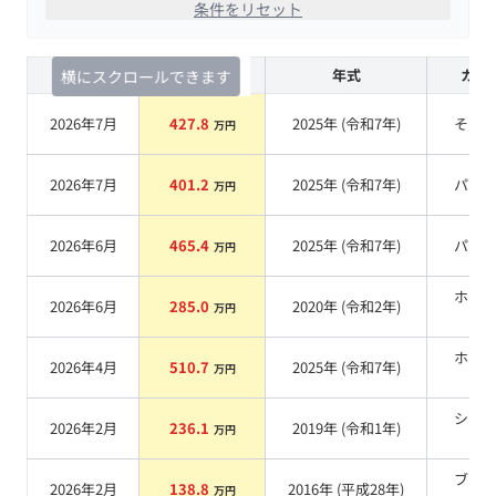
条件をリセット
査定時期
セルカ実績
年式
カラ
横にスクロールできます
2026年7月
427.8
2025
年 (
令和7年
)
その
万円
2026年7月
401.2
2025
年 (
令和7年
)
パー
万円
2026年6月
465.4
2025
年 (
令和7年
)
パー
万円
ホワ
2026年6月
285.0
2020
年 (
令和2年
)
万円
系
ホワ
2026年4月
510.7
2025
年 (
令和7年
)
万円
系
シル
2026年2月
236.1
2019
年 (
令和1年
)
万円
系
ブラ
2026年2月
138.8
2016
年 (
平成28年
)
万円