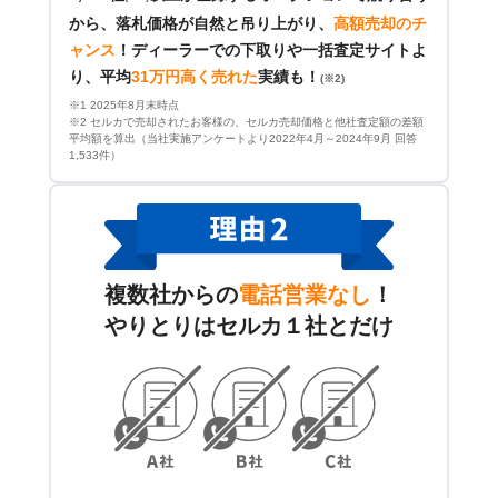
から、落札価格が自然と吊り上がり、
高額売却のチ
ャンス
！
ディーラーでの下取りや一括査定サイトよ
り、平均
31万円高く売れた
実績も！
(※2)
※1 2025年8月末時点
※2 セルカで売却されたお客様の、セルカ売却価格と他社査定額の差額
平均額を算出（当社実施アンケートより2022年4月～2024年9月 回答
1,533件）
複数社からの
電話営業なし
！
やりとりはセルカ１社とだけ