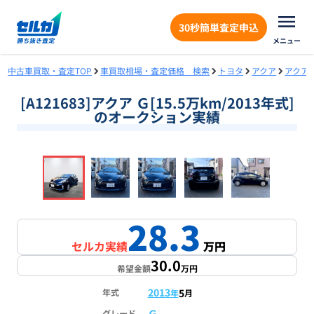
30秒簡単査定申込
メニュー
中古車買取・査定TOP
車買取相場・査定価格 検索
トヨタ
アクア
アクア
[A121683]アクア Ｇ[15.5万km/2013年式]
のオークション実績
❮
❯
1
/
16
28.3
セルカ実績
万円
30.0
希望金額
万円
2013
5
年式
年
月
Ｇ
グレード