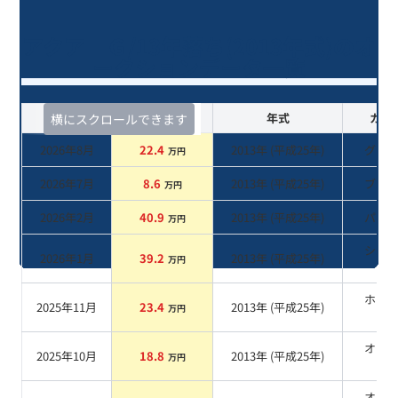
アクア Ｇ/13年落ち(2013年式)のオ
ークションデータ一覧
査定時期
セルカ実績
年式
カラ
横にスクロールできます
2026年8月
22.4
2013
年 (
平成25年
)
グレ
万円
2026年7月
8.6
2013
年 (
平成25年
)
ブル
万円
2026年2月
40.9
2013
年 (
平成25年
)
パー
万円
シル
2026年1月
39.2
2013
年 (
平成25年
)
万円
系
ホワ
2025年11月
23.4
2013
年 (
平成25年
)
万円
系
オレ
2025年10月
18.8
2013
年 (
平成25年
)
万円
系
オレ