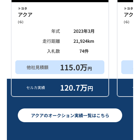
トヨタ
トヨタ
アクア
アクア
(
Ｇ
)
(
Ｇ
)
年式
2023年3月
走行距離
21,924
km
入札数
74
件
115.0
万
他社見積額
ス
円
120.7
万
円
セルカ実績
セル
アクアのオークション実績一覧はこちら