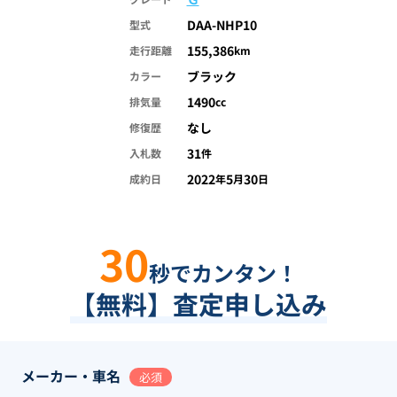
DAA-NHP10
型式
155,386
走行距離
km
ブラック
カラー
1490
排気量
cc
なし
修復歴
31
入札数
件
2022
5
30
成約日
年
月
日
30
秒でカンタン！
【無料】査定申し込み
メーカー・車名
必須