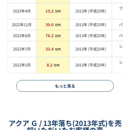
ブラ
2023年4月
15.2
2013
年 (
平成25年
)
万円
系
2022年11月
39.0
2013
年 (
平成25年
)
パー
万円
2022年8月
76.2
2013
年 (
平成25年
)
パー
万円
シル
2022年7月
33.4
2013
年 (
平成25年
)
万円
系
シル
2022年5月
8.2
2013
年 (
平成25年
)
万円
系
もっと見る
アクア Ｇ / 13年落ち(2013年式)を売
却いただいたお客様の声