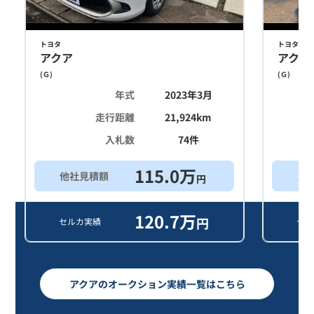
トヨタ
トヨタ
アクア
アクア
(
Ｇ
)
(
Ｇ
)
年式
2023年3月
走行距離
21,924
km
入札数
74
件
115.0
万
他社見積額
ス
円
120.7
万
円
セルカ実績
セル
アクアのオークション実績一覧はこちら