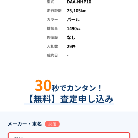
DAA-NHP10
型式
25,105
走行距離
km
パール
カラー
1490
排気量
cc
なし
修復歴
29
入札数
件
-
成約日
30
秒でカンタン！
【無料】査定申し込み
メーカー・車名
必須