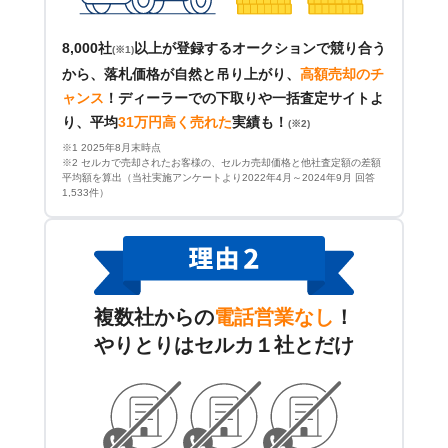
8,000社
以上が登録するオークションで競り合う
(※1)
から、落札価格が自然と吊り上がり、
高額売却のチ
ャンス
！
ディーラーでの下取りや一括査定サイトよ
り、平均
31万円高く売れた
実績も！
(※2)
※1 2025年8月末時点
※2 セルカで売却されたお客様の、セルカ売却価格と他社査定額の差額
平均額を算出（当社実施アンケートより2022年4月～2024年9月 回答
1,533件）
複数社からの
電話営業なし
！
やりとりはセルカ１社とだけ