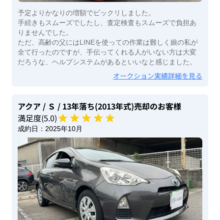
予定よりかなりの増額でビックリしました。
手続きもスムーズでしたし、査定検査もスムーズで負担あ
りませんでした。
ただ、高齢の父にはLINEを使っての作業は難しく娘の私が
全て行ったのですが、手伝ってくれる人がいない方は大変
だろうな、ヘルプシステムがあるといいなと感じました。
オークション実績詳細を見る
アクア
/ Ｓ
/ 13年落ち(2013年式)
売却のお客様
満足度(
5
.0)
成約日：
2025年10月