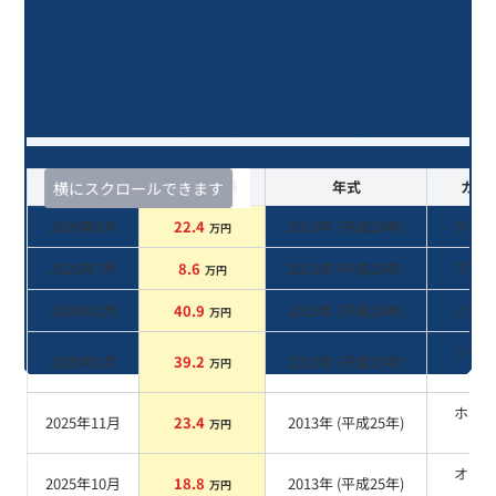
アクア Ｇ/13年落ち(2013年式)のオ
ークションデータ一覧
査定時期
セルカ実績
年式
カラ
横にスクロールできます
2026年8月
22.4
2013
年 (
平成25年
)
グレ
万円
2026年7月
8.6
2013
年 (
平成25年
)
ブル
万円
2026年2月
40.9
2013
年 (
平成25年
)
パー
万円
シル
2026年1月
39.2
2013
年 (
平成25年
)
万円
系
ホワ
2025年11月
23.4
2013
年 (
平成25年
)
万円
系
オレ
2025年10月
18.8
2013
年 (
平成25年
)
万円
系