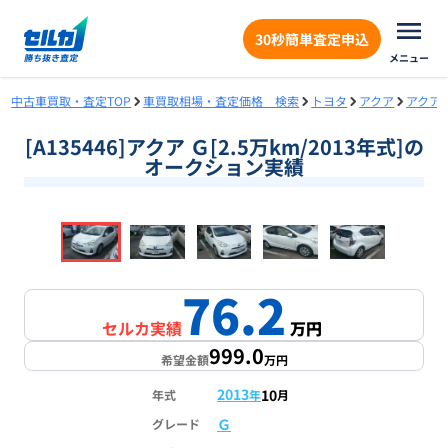
30秒簡単査定申込
メニュー
中古車買取・査定TOP
車買取相場・査定価格 検索
トヨタ
アクア
アクア
[A135446]アクア Ｇ[2.5万km/2013年式]の
オークション実績
❮
❯
1
/
18
76.2
セルカ実績
万円
999.0
希望金額
万円
2013
10
年式
年
月
Ｇ
グレード