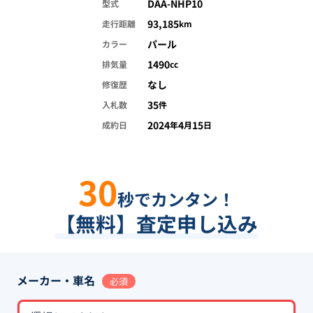
DAA-NHP10
型式
93,185
走行距離
km
パール
カラー
1490
排気量
cc
なし
修復歴
35
入札数
件
2024
4
15
成約日
年
月
日
30
秒でカンタン！
【無料】査定申し込み
メーカー・車名
必須