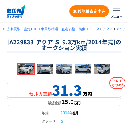
30秒簡単査定申込
メニュー
中古車買取・査定TOP
車買取相場・査定価格 検索
トヨタ
アクア
アクア
[A229833]アクア Ｓ[9.3万km/2014年式]の
オークション実績
❮
❯
1
/
18
16.3
31.3
万円
セルカ実績
万円
15.0
希望金額
万円
2014
8
年式
年
月
Ｓ
グレード