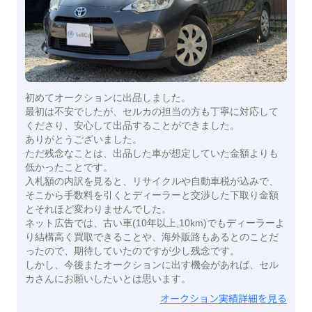
初めてオークションに出品しました。
最初は不安でしたが、セルカの担当の方も丁寧に対応して
くださり、安心して出品することができました。
ありがとうございました。
ただ残念なことは、出品した車が想定していた金額よりも
低かったことです。
入札額の内訳を見ると、リサイクルや自動車税が込みで、
そこから手数料を引くとディーラーと交渉した下取り金額
とそれほど変わりませんでした。
ネット広告では、古い車(10年以上,10km)でもディーラーよ
り結構高く買取できることや、海外販路もあるとのことだ
ったので、期待していたのですが少し残念です。
しかし、今後またオークションに出す機会があれば、セル
カさんにお願いしたいとは思います。
オークション実績詳細を見る