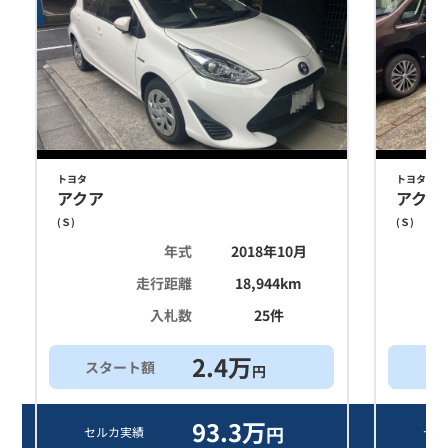
トヨタ
トヨタ
アクア
アクア
(
Ｓ
)
(
Ｓ
)
年式
2018年10月
走行距離
18,944
km
入札数
25
件
2.4
万
スタート額
買
円
93.3
万
円
セルカ実績
セル