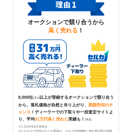
オークションで競り合うから
高く売れる
！
8,000社
以上が登録するオークションで競り合う
(※1)
から、落札価格が自然と吊り上がり、
高額売却のチ
ャンス
！
ディーラーでの下取りや一括査定サイトよ
り、平均
31万円高く売れた
実績も！
(※2)
※1 2025年8月末時点
※2 セルカで売却されたお客様の、セルカ売却価格と他社査定額の差額