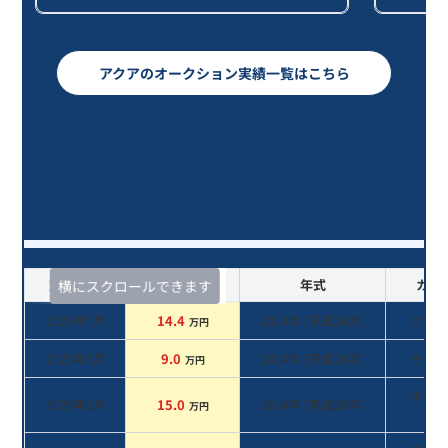
アクアのオークション実績一覧はこちら
アクア Ｓ/12年落ち(2014年式)のオ
ークションデータ一覧
査定時期
セルカ実績
年式
カラ
横にスクロールできます
2026年7月
14.4
2014
年 (
平成26年
)
グレ
万円
2026年6月
9.0
2014
年 (
平成26年
)
その
万円
ホワ
2026年6月
15.0
2014
年 (
平成26年
)
万円
系