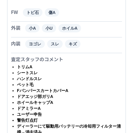
FW
トビ石
傷A
外装
小A
小U
ホイルA
内装
ヨゴレ
スレ
キズ
査定スタッフのコメント
トリムA
シートスレ
ハンドルスレ
ペット毛
FバンパースカートカバーA
ドアエッジ部ガリA
ホイールキャップA
ドアミラーA
ユーザー申告
警告灯点灯
ディーラーにて駆動用バッテリーの冷却用フィルター清
掃→消去済み