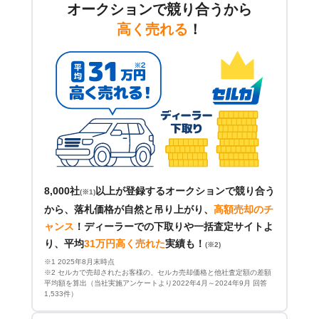
オークションで競り合うから
高く売れる
！
8,000社
以上が登録するオークションで競り合う
(※1)
から、落札価格が自然と吊り上がり、
高額売却のチ
ャンス
！
ディーラーでの下取りや一括査定サイトよ
り、平均
31万円高く売れた
実績も！
(※2)
※1 2025年8月末時点
※2 セルカで売却されたお客様の、セルカ売却価格と他社査定額の差額
平均額を算出（当社実施アンケートより2022年4月～2024年9月 回答
1,533件）