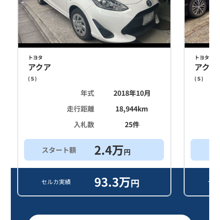
トヨタ
トヨタ
アクア
アクア
(
Ｓ
)
(
Ｓ
)
年式
2018年10月
走行距離
18,944
km
入札数
25
件
2.4
万
スタート額
買
円
93.3
万
円
セルカ実績
セル