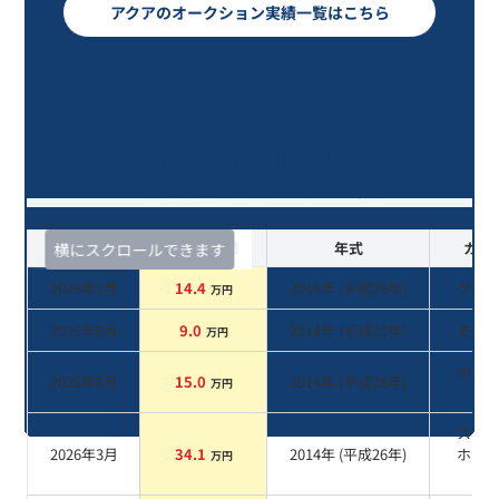
アクアのオークション実績一覧はこちら
アクア Ｓ/12年落ち(2014年式)のオ
ークションデータ一覧
査定時期
セルカ実績
年式
カラ
横にスクロールできます
2026年7月
14.4
2014
年 (
平成26年
)
グレ
万円
2026年6月
9.0
2014
年 (
平成26年
)
その
万円
ホワ
2026年6月
15.0
2014
年 (
平成26年
)
万円
系
スー
2026年3月
34.1
2014
年 (
平成26年
)
ホワ
万円
II
系