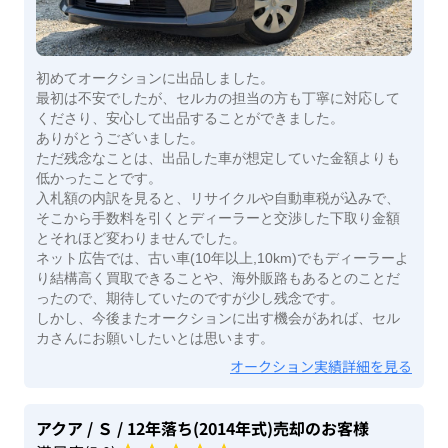
初めてオークションに出品しました。
最初は不安でしたが、セルカの担当の方も丁寧に対応して
くださり、安心して出品することができました。
ありがとうございました。
ただ残念なことは、出品した車が想定していた金額よりも
低かったことです。
入札額の内訳を見ると、リサイクルや自動車税が込みで、
そこから手数料を引くとディーラーと交渉した下取り金額
とそれほど変わりませんでした。
ネット広告では、古い車(10年以上,10km)でもディーラーよ
り結構高く買取できることや、海外販路もあるとのことだ
ったので、期待していたのですが少し残念です。
しかし、今後またオークションに出す機会があれば、セル
カさんにお願いしたいとは思います。
オークション実績詳細を見る
アクア
/ Ｓ
/ 12年落ち(2014年式)
売却のお客様