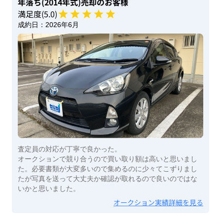
年落ち(2014年式)
売却のお客様
満足度(
5
.0)
成約日：
2026年6月
査定員の対応が丁寧で良かった。
オークションで競り合うので買い取り額は高いと思いまし
た。必要書類が大変多いので集めるのに少々てこずりまし
たが写真を送って大丈夫か確認が取れるので良いのではな
いかと思いました。
オークション実績詳細を見る