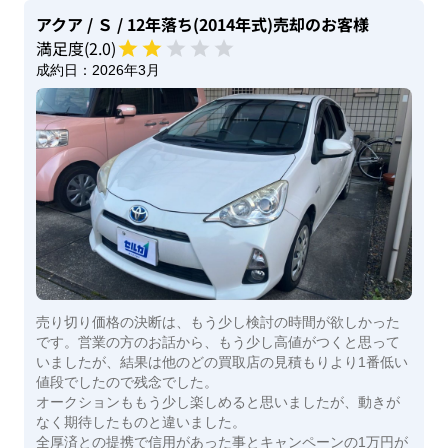
アクア
/ Ｓ
/ 12年落ち(2014年式)
売却のお客様
満足度(
2
.0)
成約日：
2026年3月
売り切り価格の決断は、もう少し検討の時間が欲しかった
です。営業の方のお話から、もう少し高値がつくと思って
いましたが、結果は他のどの買取店の見積もりより1番低い
値段でしたので残念でした。
オークションももう少し楽しめると思いましたが、動きが
なく期待したものと違いました。
全厚済との提携で信用があった事とキャンペーンの1万円が