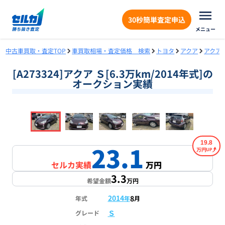
30秒簡単査定申込
メニュー
中古車買取・査定TOP
車買取相場・査定価格 検索
トヨタ
アクア
アクア
[A273324]アクア Ｓ[6.3万km/2014年式]の
オークション実績
❮
❯
1
/
18
19.8
23.1
万円
セルカ実績
万円
3.3
希望金額
万円
2014
8
年式
年
月
Ｓ
グレード