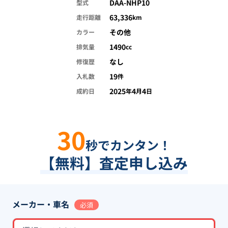
DAA-NHP10
型式
63,336
走行距離
km
その他
カラー
1490
排気量
cc
なし
修復歴
19
入札数
件
2025
4
4
成約日
年
月
日
30
秒でカンタン！
【無料】査定申し込み
メーカー・車名
必須