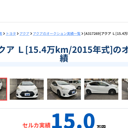
索
トヨタ
アクア
アクアのオークション実績一覧
[A317269]アクア Ｌ[15
]アクア Ｌ[15.4万km/2015年式
績
15.0
セルカ実績
万円