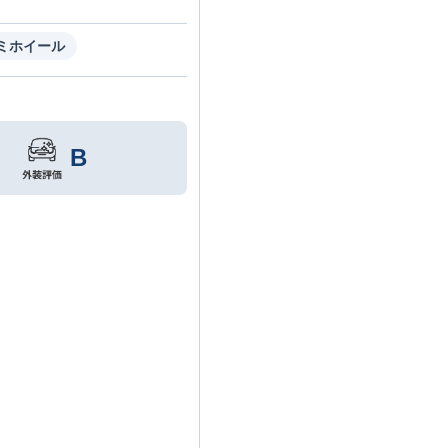
ミホイール
B