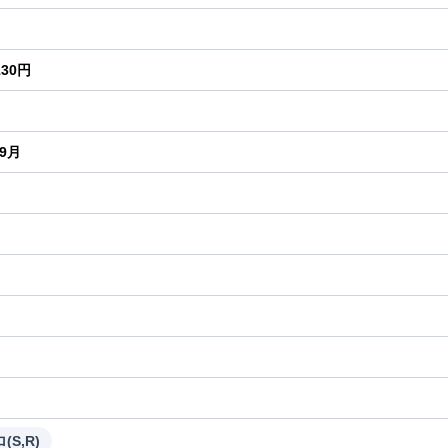
130円
年9月
り
(S,R)