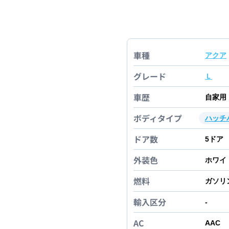
車種
アクア
グレード
Ｌ
車歴
自家用
ボディタイプ
ハッチ
ドア数
5
ドア
外装色
ホワイ
燃料
ガソリ
輸入区分
-
AC
AAC