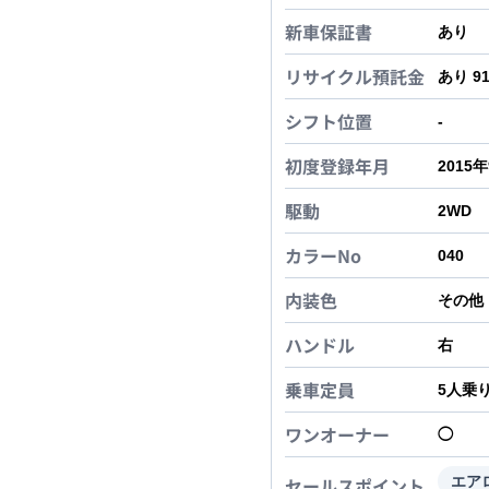
新車保証書
あり
リサイクル預託金
あり 9
シフト位置
-
初度登録年月
2015
駆動
2WD
カラーNo
040
内装色
その他
ハンドル
右
乗車定員
5
人乗
ワンオーナー
◯
セールスポイント
エアロ