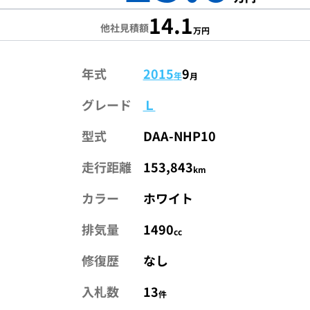
14.1
他社見積額
万円
年式
2015
9
年
月
グレード
Ｌ
型式
DAA-NHP10
走行距離
153,843
km
カラー
ホワイト
排気量
1490
cc
修復歴
なし
入札数
13
件