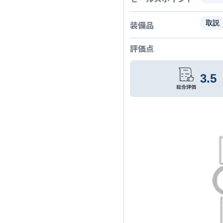
装備品
取説
評価点
3.5