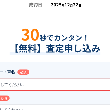
成約日
2025
12
22
年
月
日
30
秒でカンタン！
【無料】査定申し込み
ー・車名
必須
択してください
必須
してください