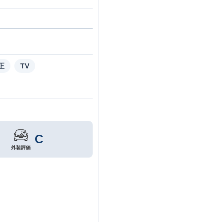
正
TV
C