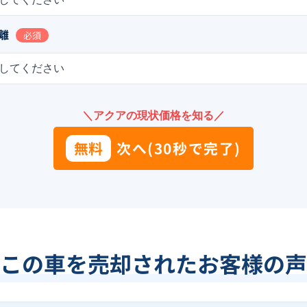
離
必須
してください
＼アクアの現状価格を知る／
無料
次へ(30秒で完了)
この車を売却されたお客様の声