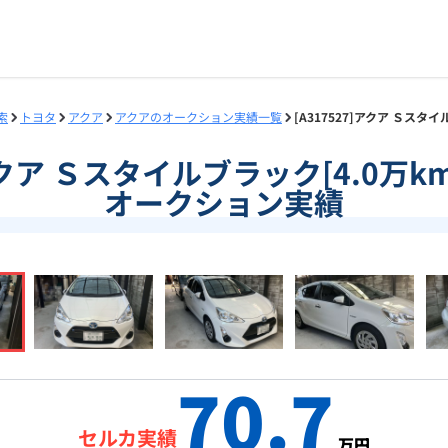
索
トヨタ
アクア
アクアのオークション実績一覧
[A317527]アクア Ｓスタ
]アクア Ｓスタイルブラック[4.0万km
オークション実績
70.7
セルカ実績
万円