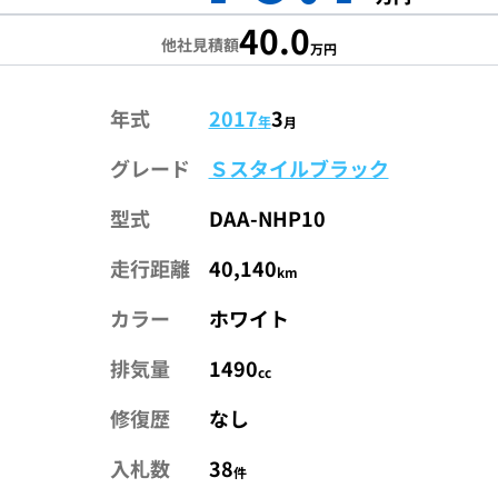
40.0
他社見積額
万円
年式
2017
3
年
月
グレード
Ｓスタイルブラック
型式
DAA-NHP10
走行距離
40,140
km
カラー
ホワイト
排気量
1490
cc
修復歴
なし
入札数
38
件