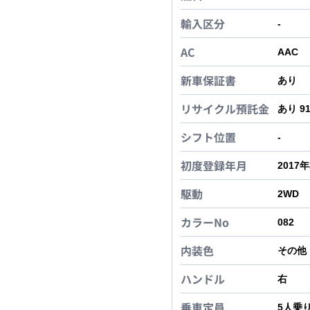
輸入区分
-
AC
AAC
新車保証書
あり
リサイクル預託金
あり 9
シフト位置
-
初度登録年月
2017
駆動
2WD
カラーNo
082
内装色
その他
ハンドル
右
乗車定員
5
人乗