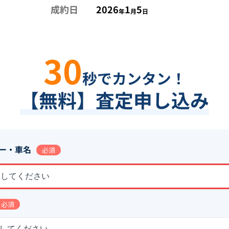
成約日
2026
1
5
年
月
日
30
秒でカンタン！
【無料】査定申し込み
ー・車名
必須
択してください
必須
してください