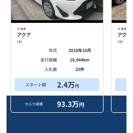
トヨタ
トヨタ
アクア
アクア
(
Ｓ
)
(
Ｓ
)
年式
2018年10月
走行距離
18,944
km
入札数
25
件
2.4
万
スタート額
買
円
93.3
万
円
セルカ実績
セル