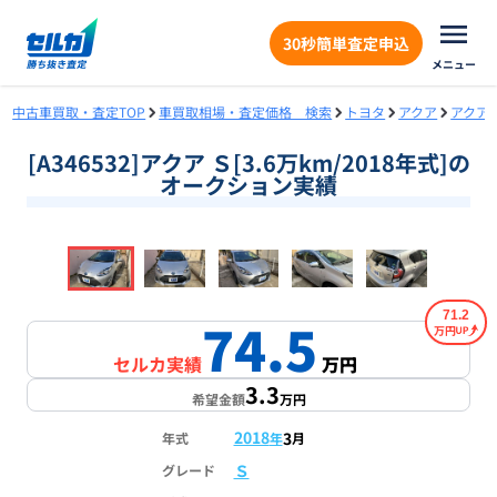
30秒簡単査定申込
メニュー
中古車買取・査定TOP
車買取相場・査定価格 検索
トヨタ
アクア
アクア
[A346532]アクア Ｓ[3.6万km/2018年式]の
オークション実績
❮
❯
1
/
18
71.2
74.5
万円
セルカ実績
万円
3.3
希望金額
万円
2018
3
年式
年
月
Ｓ
グレード