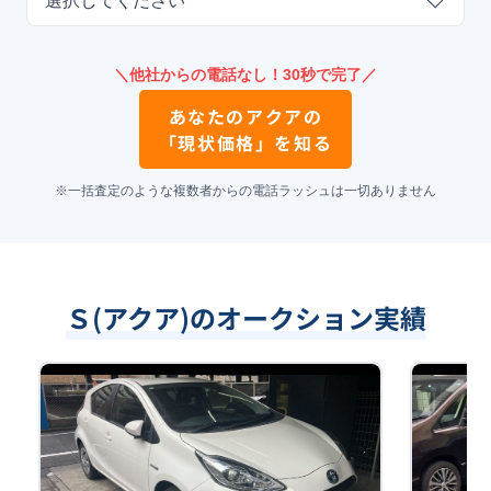
選択してください
＼他社からの電話なし！30秒で完了／
あなたの
アクア
の
「現状価格」を知る
※一括査定のような複数者からの電話ラッシュは一切ありません
Ｓ(アクア)のオークション実績