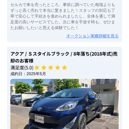
セルカで車を売ったところ、事前に調べていた相場よりも
ずっと高く売れて本当に驚きました！スタッフの対応も丁
寧で安心して手続きを進められましたし、全体を通して満
足度の高いサービスでした。次に車を手放す時も、ぜひま
たお願いしたいと思える体験でした！
オークション実績詳細を見る
アクア
/ Ｓスタイルブラック
/ 8年落ち(2018年式)
売
却のお客様
満足度(
5
.0)
成約日：
2025年5月