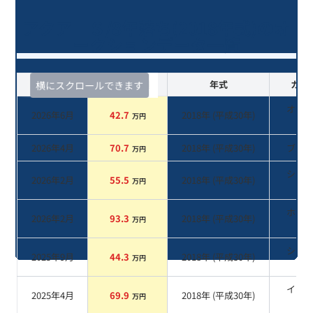
アクア Ｓ/8年落ち(2018年式)のオ
ークションデータ一覧
査定時期
セルカ実績
年式
カラ
横にスクロールできます
オレ
2026年6月
42.7
2018
年 (
平成30年
)
万円
系
2026年4月
70.7
2018
年 (
平成30年
)
ブル
万円
シル
2026年2月
55.5
2018
年 (
平成30年
)
万円
系
ホワ
2026年2月
93.3
2018
年 (
平成30年
)
万円
系
シル
2025年9月
44.3
2018
年 (
平成30年
)
万円
系
イエ
2025年4月
69.9
2018
年 (
平成30年
)
万円
系