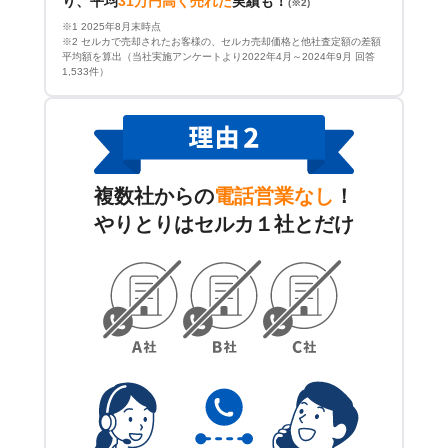
り、平均
31万円高く売れた
実績も！
(※2)
※1 2025年8月末時点
※2 セルカで売却されたお客様の、セルカ売却価格と他社査定額の差額
平均額を算出（当社実施アンケートより2022年4月～2024年9月 回答
1,533件）
複数社からの
電話営業なし
！
やりとりはセルカ１社とだけ