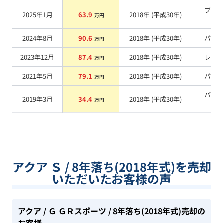
ブラ
2025年1月
63.9
2018
年 (
平成30年
)
万円
系
2024年8月
90.6
2018
年 (
平成30年
)
パー
万円
2023年12月
87.4
2018
年 (
平成30年
)
レッ
万円
2021年5月
79.1
2018
年 (
平成30年
)
パー
万円
パー
2019年3月
34.4
2018
年 (
平成30年
)
万円
系
アクア Ｓ / 8年落ち(2018年式)を売却
いただいたお客様の声
アクア
/ Ｇ ＧＲスポーツ
/ 8年落ち(2018年式)
売却の
お客様