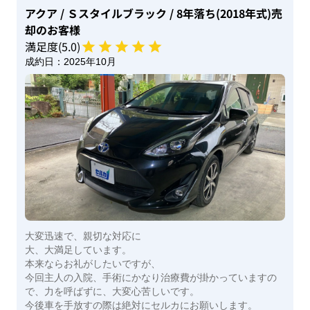
アクア
/ Ｓスタイルブラック
/ 8年落ち(2018年式)
売
却のお客様
満足度(
5
.0)
成約日：
2025年10月
大変迅速で、親切な対応に
大、大満足しています。
本来ならお礼がしたいですが、
今回主人の入院、手術にかなり治療費が掛かっていますの
で、力を呼ばずに、大変心苦しいです。
今後車を手放すの際は絶対にセルカにお願いします。