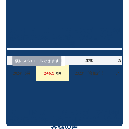
Ｃ－ＨＲ Ｓ－Ｔ ＧＲスポーツ/6年
落ち(2020年式)のオークションデー
タ一覧
査定時期
セルカ実績
年式
カラー
横にスクロールできます
2024年6月
246.9
2020
年 (
令和2年
)
パール
万円
Ｃ－ＨＲ Ｓ－Ｔ ＧＲスポーツ / 6年
落ち(2020年式)を売却いただいたお
客様の声