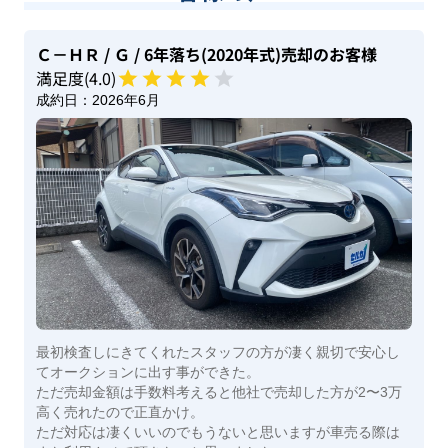
Ｃ－ＨＲ
/ Ｇ
/ 6年落ち(2020年式)
売却のお客様
満足度(
4
.0)
成約日：
2026年6月
最初検査しにきてくれたスタッフの方が凄く親切で安心し
てオークションに出す事ができた。
ただ売却金額は手数料考えると他社で売却した方が2〜3万
高く売れたので正直かけ。
ただ対応は凄くいいのでもうないと思いますが車売る際は