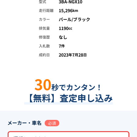
3BA-NGX10
型式
15,296
走行距離
km
パール/ブラック
カラー
1190
排気量
cc
なし
修復歴
7
入札数
件
2023
7
28
成約日
年
月
日
30
秒でカンタン！
【無料】査定申し込み
メーカー・車名
必須