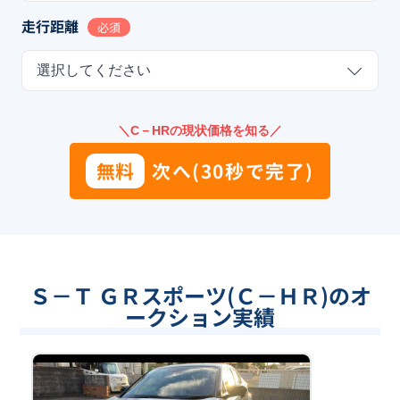
走行距離
必須
選択してください
＼C－HRの現状価格を知る／
無料
次へ(30秒で完了)
Ｓ－Ｔ ＧＲスポーツ(Ｃ－ＨＲ)のオ
ークション実績