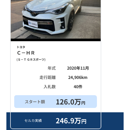
トヨタ
Ｃ－ＨＲ
(
Ｓ－Ｔ ＧＲスポーツ
)
年式
2020年11月
走行距離
24,906
km
入札数
40
件
126.0
万
スタート額
円
246.9
万
円
セルカ実績