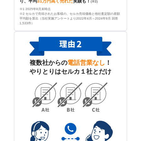
り、平均
31万円高く売れた
実績も！
(※2)
※1 2025年8月末時点
※2 セルカで売却されたお客様の、セルカ売却価格と他社査定額の差額
平均額を算出（当社実施アンケートより2022年4月～2024年9月 回答
1,533件）
複数社からの
電話営業なし
！
やりとりはセルカ１社とだけ