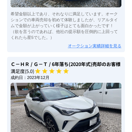
希望金額以上であり、それなりに満足しています。オーク
ションでの車両売却を初めて体験しましたが、リアルタイ
ムで金額が上がっていく様子はとても面白かったです！
（欲を言うのであれば、他社の提示額を圧倒的に上回って
くれたら星5でした。）
オークション実績詳細を見る
Ｃ－ＨＲ
/ Ｇ－Ｔ
/ 6年落ち(2020年式)
売却のお客様
満足度(
5
.0)
成約日：
2023年12月