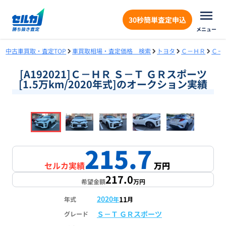
30秒簡単査定申込
メニュー
中古車買取・査定TOP
車買取相場・査定価格 検索
トヨタ
Ｃ－ＨＲ
Ｃ－
[A192021]Ｃ－ＨＲ Ｓ－Ｔ ＧＲスポーツ
[1.5万km/2020年式]のオークション実績
❮
❯
1
/
18
215.7
セルカ実績
万円
217.0
希望金額
万円
2020
11
年式
年
月
Ｓ－Ｔ ＧＲスポーツ
グレード