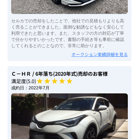
セルカでの売却をしたことで、他社での見積もりよりも高
く売ることができました。面倒な勧誘などもなく安心して
利用できたと思います。また、スタッフの方の対応が丁寧
で分かりやすいかったです。書類の手続き等も事前に確認
してくれるとのことなので、非常に助かります。
オークション実績詳細を見る
Ｃ－ＨＲ
/ 6年落ち(2020年式)
売却のお客様
満足度(
5
.0)
成約日：
2022年7月