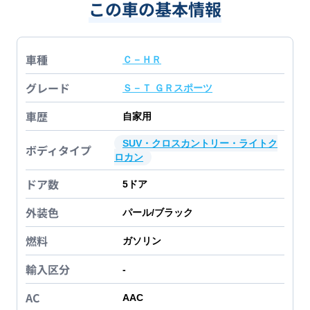
この車の基本情報
車種
Ｃ－ＨＲ
グレード
Ｓ－Ｔ ＧＲスポーツ
車歴
自家用
SUV・クロスカントリー・ライトク
ボディタイプ
ロカン
ドア数
5
ドア
外装色
パール/ブラック
燃料
ガソリン
輸入区分
-
AC
AAC